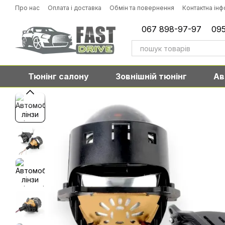
Перейти до основного контенту
Про нас
Оплата і доставка
Обмін та повернення
Контактна ін
067 898-97-97
095
Тюнінг салону
Зовнішній тюнінг
Ав