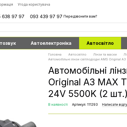
формація
Угода користувача
 638 97 97
093 439 97 97
Передзвонити вам?
тозвук
Автоелектроніка
Автосвітло
Головна
Автосвітло
Лінзи та маски
Л
Автомобільні лінзи світлодіодні AMS Original A
Автомобільні лін
Original A3 MAX 
24V 5500K (2 шт.
В наявності
Артикул: 111293
Написати відг