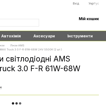
Вхід
Укр
Рус
Мій кошик
Автохімія
Аксесуари
Інструменти
інзи
Лінзи AMS
3 MAX Truck 3.0 F-R 61W-68W 24V 5500K (2 шт.)
зи світлодіодні AMS
Truck 3.0 F-R 61W-68W
)
ук