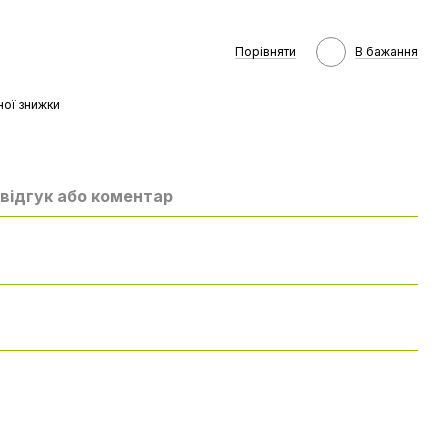
Порівняти
В бажання
ої знижки
відгук або коментар