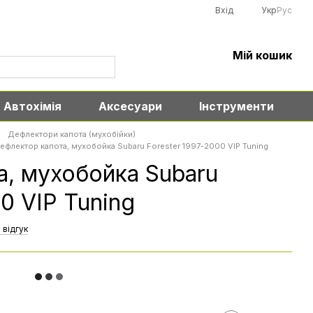
Вхід
Укр
Рус
Мій кошик
Автохімія
Аксесуари
Інструменти
Дефлектори капота (мухобійки)
ефлектор капота, мухобойка Subaru Forester 1997-2000 VIP Tuning
, мухобойка Subaru
0 VIP Tuning
 відгук