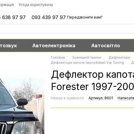
формація
Угода користувача
 638 97 97
093 439 97 97
Передзвонити вам?
тозвук
Автоелектроніка
Автосвітло
Головна
Зовнішній тюнінг
Дефлектори
Дефлектори капота (мухобійки) Vip Tuning
Д
Дефлектор капота
Forester 1997-200
Немає в наявності
Артикул: 8601
Написати