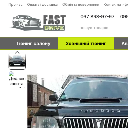
Перейти до основного контенту
Про нас
Оплата і доставка
Обмін та повернення
Контактна ін
067 898-97-97
095
Тюнінг салону
Зовнішній тюнінг
Ав