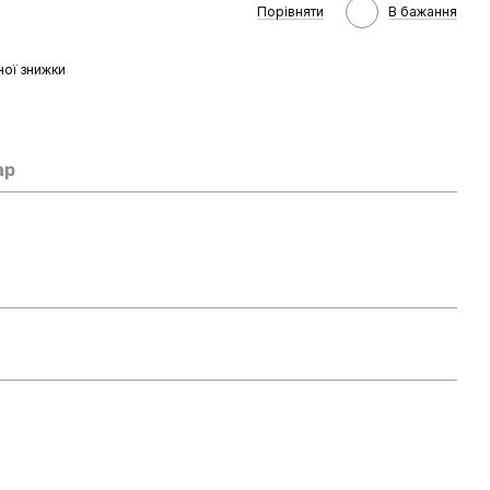
Порівняти
В бажання
ої знижки
ар