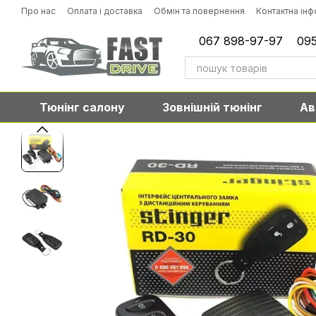
Перейти до основного контенту
Про нас
Оплата і доставка
Обмін та повернення
Контактна ін
067 898-97-97
095
Тюнінг салону
Зовнішній тюнінг
Ав