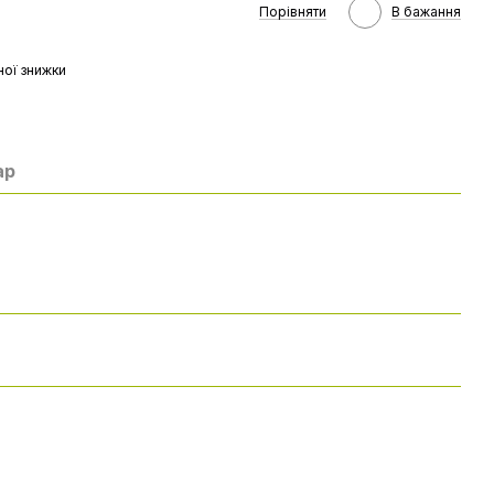
Порівняти
В бажання
ої знижки
ар