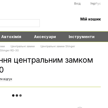
Вхід
Укр
Рус
Мій кошик
Автохімія
Аксесуари
Інструменти
еми
Центральні замки
Центральні замки Stinger
Stinger RD-30
ання центральним замком
0
и відгук