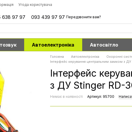
формація
Угода користувача
 638 97 97
093 439 97 97
Передзвонити вам?
тозвук
Автоелектроніка
Автосвітло
Головна
Автоелектроніка
Охоронні сист
Інтерфейс керування центральним замком з ДУ 
Інтерфейс керув
з ДУ Stinger RD-3
Немає в наявності
Артикул: 95700
Написат