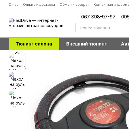
Перейти к основному контенту
О нас
Оплата и доставка
Обмен и возврат
Контактная информ
067 898-97-97
095
Тюнинг салона
Внешний тюнинг
Ав