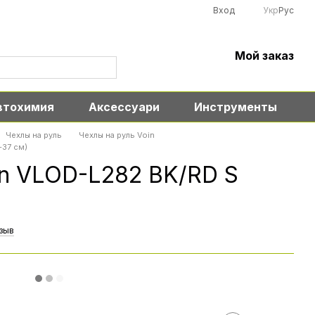
Вход
Укр
Рус
Мой заказ
втохимия
Аксессуари
Инструменты
Чехлы на руль
Чехлы на руль Voin
-37 см)
in VLOD-L282 BK/RD S
тзыв