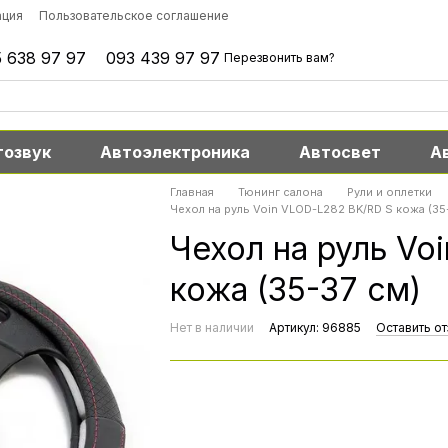
ация
Пользовательское соглашение
 638 97 97
093 439 97 97
Перезвонить вам?
тозвук
Автоэлектроника
Автосвет
А
Главная
Тюнинг салона
Рули и оплетки
Чехол на руль Voin VLOD-L282 BK/RD S кожа (35
Чехол на руль Vo
кожа (35-37 см)
Нет в наличии
Артикул: 96885
Оставить о