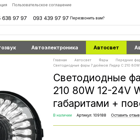
ация
Пользовательское соглашение
 638 97 97
093 439 97 97
Перезвонить вам?
тозвук
Автоэлектроника
Автосвет
А
Главная
Автосвет
Фары
Передние фа
Светодиодные фары 7 дюймов Лидер C 210 80W 
Светодиодные фа
210 80W 12-24V 
габаритами + пов
В наличии
Артикул: 109188
Оставить отзыв