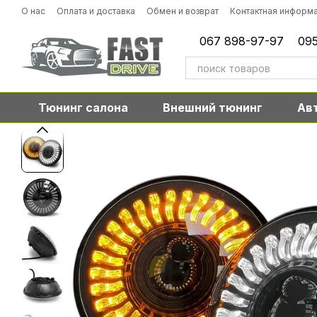
Перейти к основному контенту
О нас
Оплата и доставка
Обмен и возврат
Контактная информ
067 898-97-97
095
Тюнинг салона
Внешний тюнинг
Ав