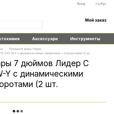
Вход
Укр
Рус
Мой заказ
втохимия
Аксессуари
Инструменты
ры
Передние фары Лидер
12-24V W-Y с динамическими габаритами + поворотами (2 шт.
ры 7 дюймов Лидер C
W-Y с динамическими
оротами (2 шт.