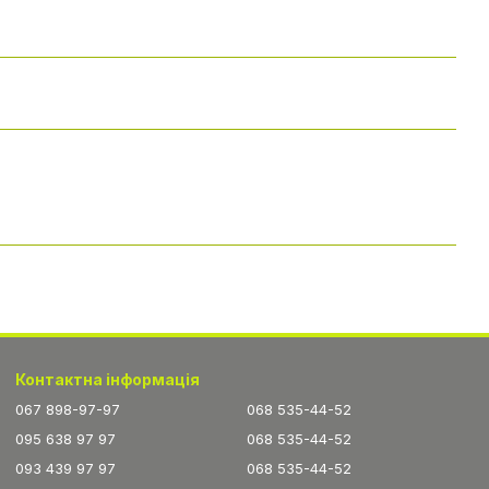
Контактна інформація
067 898-97-97
068 535-44-52
095 638 97 97
068 535-44-52
093 439 97 97
068 535-44-52