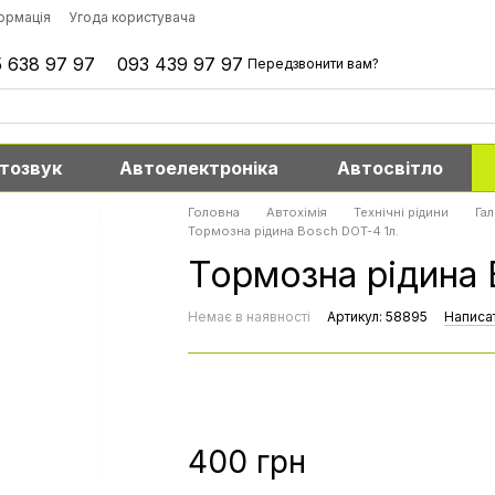
формація
Угода користувача
 638 97 97
093 439 97 97
Передзвонити вам?
тозвук
Автоелектроніка
Автосвітло
Головна
Автохімія
Технічні рідини
Гал
Тормозна рідина Bosch DOT-4 1л.
Тормозна рідина 
Немає в наявності
Артикул: 58895
Написат
400 грн