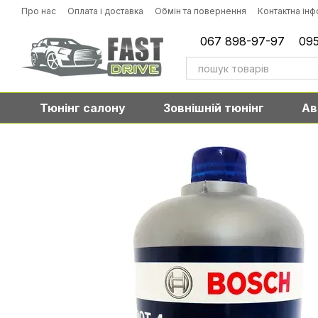
Перейти до основного контенту
Про нас
Оплата і доставка
Обмін та повернення
Контактна ін
067 898-97-97
095
Тюнінг салону
Зовнішній тюнінг
Ав