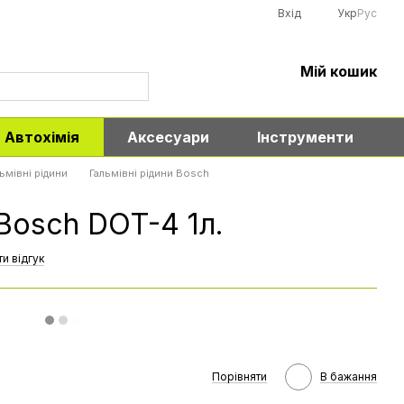
Вхід
Укр
Рус
Мій кошик
Автохімія
Аксесуари
Інструменти
ьмівні рідини
Гальмівні рідини Bosch
Bosch DOT-4 1л.
и відгук
Порівняти
В бажання