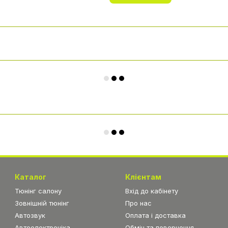
Каталог
Клієнтам
Тюнінг салону
Вхід до кабінету
Зовнішній тюнінг
Про нас
Автозвук
Оплата і доставка
Автоелектроніка
Обмін та повернення