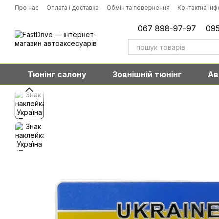
Перейти до основного контенту
Про нас
Оплата і доставка
Обмін та повернення
Контактна ін
067 898-97-97
095
Тюнінг салону
Зовнішній тюнінг
Ав