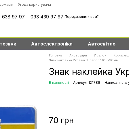
формація
Угода користувача
 638 97 97
093 439 97 97
Передзвонити вам?
тозвук
Автоелектроніка
Автосвітло
Головна
Аксесуари
У салон
Корисні д
Знак наклейка Україна "Прапор" 105x30мм.
Знак наклейка Ук
В наявності
Артикул: 121788
Написати відг
70 грн