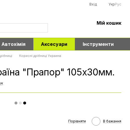
Вхід
Укр
Рус
Мій кошик
Автохімія
Аксесуари
Інструменти
рібниці
Корисні дрібниці Украина
раїна "Прапор" 105x30мм.
ук
Порівняти
В бажання