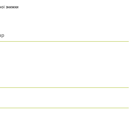
ої знижки
ар