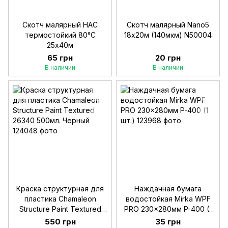
Скотч малярный HAC
Скотч малярный Nano5
термостойкий 80°C
18х20м (140мкм) N50004
25х40м
65 грн
20 грн
В наличии
В наличии
Краска структурная для
Наждачная бумага
пластика Chamaleon
водостойкая Mirka WPF
Structure Paint Textured
PRO 230x280мм P-400 (1
26340 500мл. Черный
шт.)
550 грн
35 грн