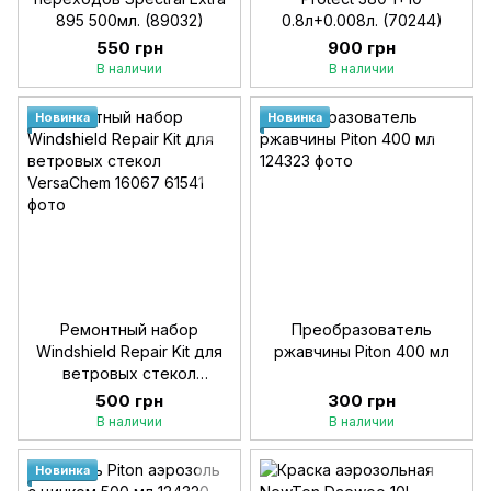
895 500мл. (89032)
0.8л+0.008л. (70244)
550 грн
900 грн
В наличии
В наличии
Новинка
Новинка
Ремонтный набор
Преобразователь
Windshield Repair Kit для
ржавчины Piton 400 мл
ветровых стекол
VersaChem 16067
500 грн
300 грн
В наличии
В наличии
Новинка