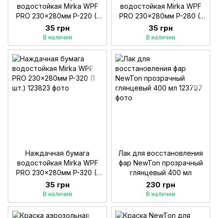
водостойкая Mirka WPF
водостойкая Mirka WPF
PRO 230x280мм P-220 (1
PRO 230x280мм P-280 (1
шт.)
шт.)
35 грн
35 грн
В наличии
В наличии
Наждачная бумага
Лак для восстановления
водостойкая Mirka WPF
фар NewTon прозрачный
PRO 230x280мм P-320 (1
глянцевый 400 мл
шт.)
35 грн
230 грн
В наличии
В наличии