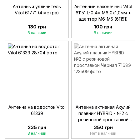
Антенный удлинитель
Антенный наконечник Vitol
Vitol 61771 (4 метра)
61151 L-0,4м М6,0х1,0мм +
адаптер M6-M5 (61151)
130 грн
100 грн
В наличии
В наличии
Антенна на водосток Vitol
Антенна активная Акулий
61339
плавник HYBRID - №2 с
резиновой проставкой
Черная 71699
235 грн
350 грн
В наличии
Нет в наличии