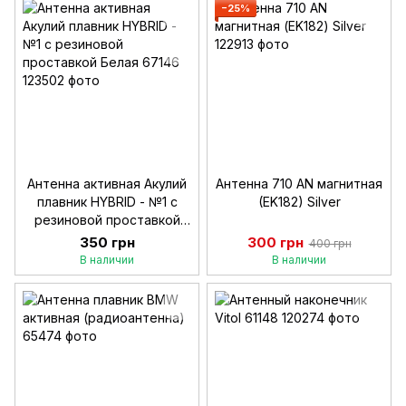
−25%
Антенна активная Акулий
Антенна 710 AN магнитная
плавник HYBRID - №1 с
(EK182) Silver
резиновой проставкой
Белая 67146
350 грн
300 грн
400 грн
В наличии
В наличии