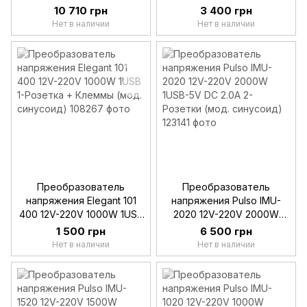
USB-5VDC 2A 2-Розетки
600W GEKO Инвертор
10 710 грн
3 400 грн
(прав. синусоид)
G17010
Нет в наличии
Нет в наличии
Преобразователь
Преобразователь
напряжения Elegant 101
напряжения Pulso IMU-
400 12V-220V 1000W 1USB
2020 12V-220V 2000W
1-Розетка + Клеммы (мод.
1USB-5V DC 2.0A 2-
1 500 грн
6 500 грн
синусоид)
Розетки (мод. синусоид)
Нет в наличии
Нет в наличии