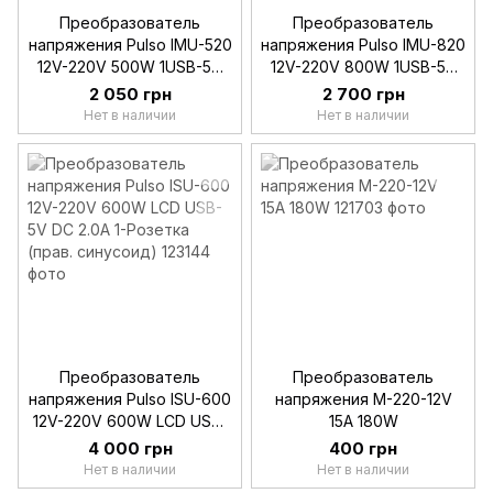
Преобразователь
Преобразователь
напряжения Pulso IMU-520
напряжения Pulso IMU-820
12V-220V 500W 1USB-5V
12V-220V 800W 1USB-5V
DC 2.0A 1-Розетка (мод.
DC 2.0A 1-Розетка (мод.
2 050 грн
2 700 грн
синусоид)
синусоид)
Нет в наличии
Нет в наличии
Преобразователь
Преобразователь
напряжения Pulso ISU-600
напряжения M-220-12V
12V-220V 600W LCD USB-
15A 180W
5V DC 2.0A 1-Розетка
4 000 грн
400 грн
(прав. синусоид)
Нет в наличии
Нет в наличии