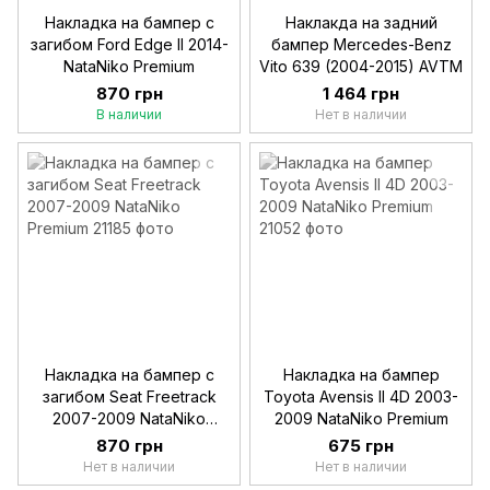
Накладка на бампер с
Наклакда на задний
загибом Ford Edge II 2014-
бампер Mercedes-Benz
NataNiko Premium
Vito 639 (2004-2015) AVTM
870 грн
1 464 грн
В наличии
Нет в наличии
Накладка на бампер с
Накладка на бампер
загибом Seat Freetrack
Toyota Avensis II 4D 2003-
2007-2009 NataNiko
2009 NataNiko Premium
Premium
870 грн
675 грн
Нет в наличии
Нет в наличии