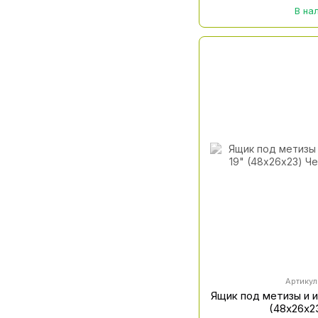
В на
Артикул
Ящик под метизы и и
(48х26х2