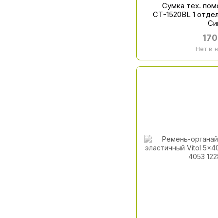
Сумка тех. по
СТ-1520BL 1 отде
Си
170
Нет в 