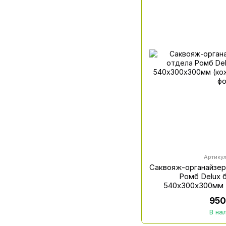
Артикул
Саквояж-органайзер
Ромб Delux 
540х300х300мм 
950
В на