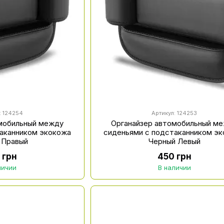
: 124254
Артикул: 124253
омобильный между
Органайзер автомобильный м
таканником экокожа
сиденьями с подстаканником э
 Правый
Черный Левый
 грн
450 грн
личии
В наличии