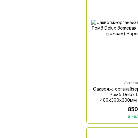
Артикул
Саквояж-органайзер
Ромб Delux 
400х300х300мм 
850
В на