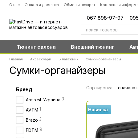
Перейти к основному контенту
О нас
Оплата и доставка
Обмен и возврат
Контактная информ
067 898-97-97
095
Тюнинг салона
Внешний тюнинг
Ав
Главная
Аксессуари
В багажник
Сумки-органайзеры
Сумки-органайзеры
Сортировка:
сначала 
Бренд
3
Armrest-Украина
1
Новинка
AVTM
3
Brazo
9
FDTM