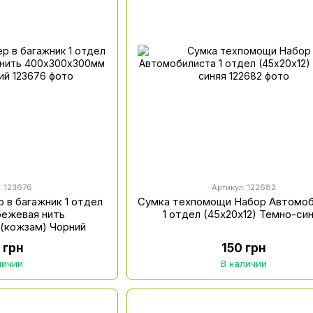
: 123676
Артикул: 122682
 в багажник 1 отдел
Сумка техпомощи Набор Автомо
бежевая нить
1 отдел (45х20х12) Темно-си
(кожзам) Чорний
 грн
150 грн
личии
В наличии