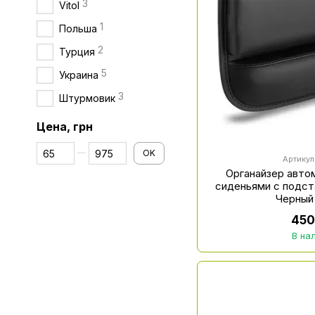
3
Vitol
1
Польша
2
Турция
5
Украина
3
Штурмовик
Цена, грн
От Цена, грн
До Цена, грн
OK
Артикул
Органайзер авт
сиденьями с подс
Черный
450
В на