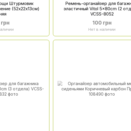
мощи Штурмовик
Ремень-органайзер для багаж
ление (52х22х13см)
эластичный Vitol 5x80cm (2 от
няя
VCSS-8052
 грн
100 грн
наличии
Нет в наличии