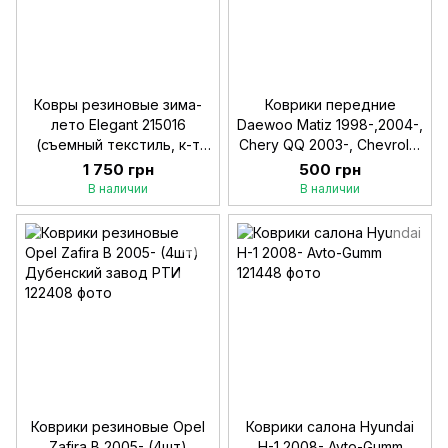
Ковры резиновые зима-
Коврики передние
лето Elegant 215016
Daewoo Matiz 1998-,2004-,
(съемный текстиль, к-т
Chery QQ 2003-, Chevrolet
5шт,) Черный
Spark 2004- Politepa
1 750 грн
500 грн
(78946)
В наличии
В наличии
Коврики резиновые Opel
Коврики салона Hyundai
Zafira B 2005- (4шт)
H-1 2008- Avto-Gumm