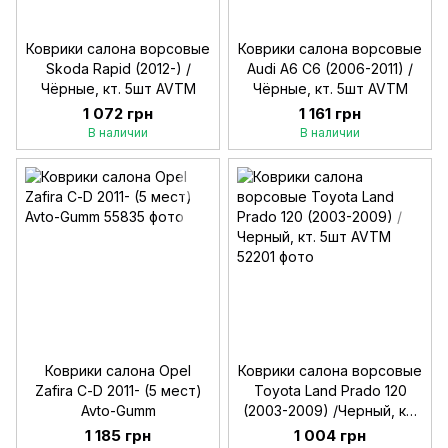
Коврики салона ворсовые
Коврики салона ворсовые
Skoda Rapid (2012-) /
Audi A6 С6 (2006-2011) /
Чёрные, кт. 5шт AVTM
Чёрные, кт. 5шт AVTM
1 072 грн
1 161 грн
В наличии
В наличии
Коврики салона Opel
Коврики салона ворсовые
Zafira С-D 2011- (5 мест)
Toyota Land Prado 120
Avto-Gumm
(2003-2009) /Черный, кт.
5шт AVTM
1 185 грн
1 004 грн