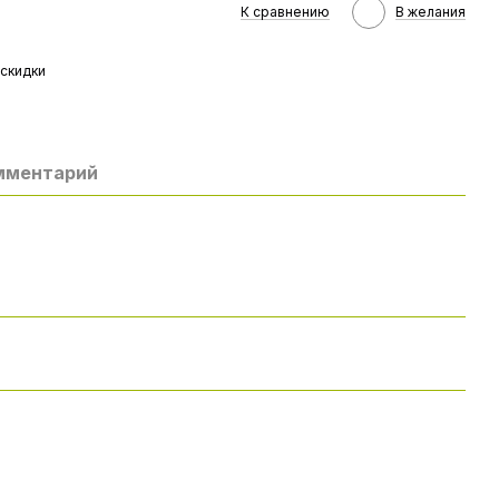
К сравнению
В желания
скидки
омментарий