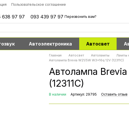
ация
Пользовательское соглашение
 638 97 97
093 439 97 97
Перезвонить вам?
тозвук
Автоэлектроника
Автосвет
А
Главная
Автосвет
Автолампы
Лампы 
Автолампа Brevia W21/5W W3x16q 12V (12311C)
Автолампа Brevi
(12311C)
В наличии
Артикул: 29795
Оставить отзыв