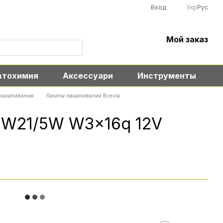
Вход
Укр
Рус
Мой заказ
втохимия
Аксессуари
Инструменты
накаливания
Лампы накаливания Brevia
a W21/5W W3x16q 12V