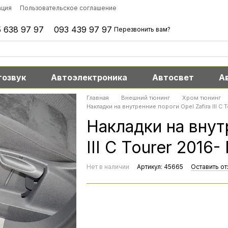
ация
Пользовательское соглашение
 638 97 97
093 439 97 97
Перезвонить вам?
тозвук
Автоэлектроника
Автосвет
А
Главная
Внешний тюнинг
Хром тюнинг
Накладки на внутренние пороги Opel Zafira III С 
Накладки на внут
III С Tourer 2016-
Нет в наличии
Артикул: 45665
Оставить от