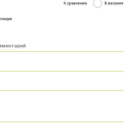
К сравнению
В желания
скидки
омментарий