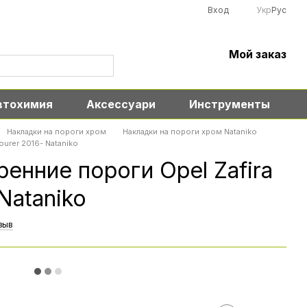
Вход
Укр
Рус
Мой заказ
втохимия
Аксессуари
Инструменты
Накладки на пороги хром
Накладки на пороги хром Nataniko
Tourer 2016- Nataniko
ренние пороги Opel Zafira
 Nataniko
зыв