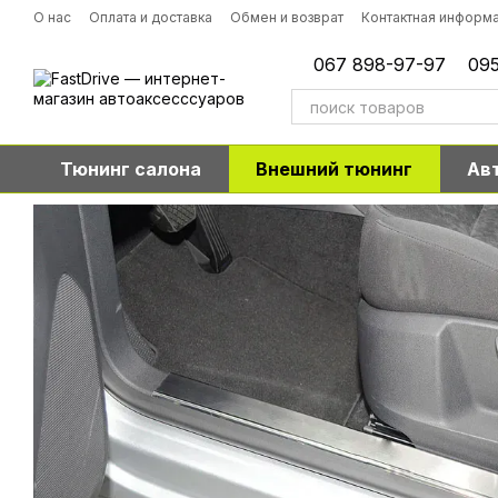
Перейти к основному контенту
О нас
Оплата и доставка
Обмен и возврат
Контактная информ
067 898-97-97
095
Тюнинг салона
Внешний тюнинг
Ав