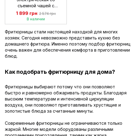
съемной чашей с
терморегулятором 3л
1 899 грн
2 574 грн
2000Вт Helmut HM-5219
В наличии
Фритюрницы стали настоящей находкой для многих
хозяек. Сегодня невозможно представить кухню без
домашнего фритюра. Именно поэтому подбор фритюрниц
очень важен для обеспечения комфорта в приготовлении
блюд.
Как подобрать фритюрницу для дома?
Фритюрницы выбирают потому что они позволяют
быстро и равномерно обжаривать продукты. Благодаря
высоким температурам и интенсивной циркуляции
воздуха, они позволяют приготавливать хрустящие и
золотистые блюда за считанные минуты.
Современные фритюрницы не ограничиваются только
жаркой. Многие модели оборудованы различными
программами приготовления, такими как жарка,