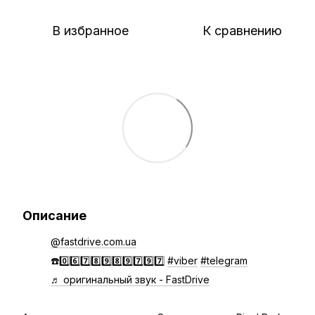
В избранное
К сравнению
Описание
@fastdrive.com.ua
☎️0️⃣6️⃣7️⃣8️⃣9️⃣8️⃣9️⃣7️⃣9️⃣7️⃣
#viber
#telegram
♬ оригинальный звук - FastDrive