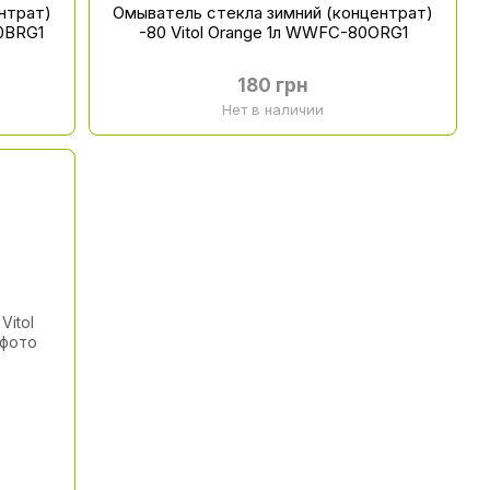
нтрат)
Омыватель стекла зимний (концентрат)
80BRG1
-80 Vitol Orange 1л WWFC-80ORG1
180 грн
Нет в наличии