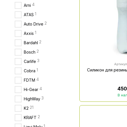
4
Arni
1
ATAS
2
Auto Drive
1
Axxis
2
Bardahl
2
Bosch
3
Carlife
Артикул
Силикон для резин
1
Cobra
4
FDTM
450
4
Hi-Gear
В на
3
HighWay
21
K2
2
KRAFT
1
Liqui Moly