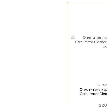
Артикул
Очиститель ка
Carburettor Cle
220