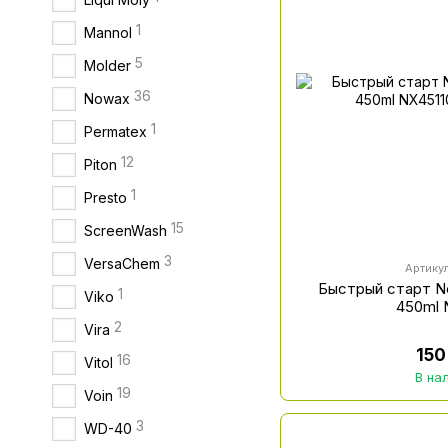
1
Mannol
5
Molder
36
Nowax
1
Permatex
12
Piton
1
Presto
15
ScreenWash
3
VersaChem
Артику
Быстрый старт No
1
Viko
450ml 
2
Vira
150
16
Vitol
В на
19
Voin
3
WD-40