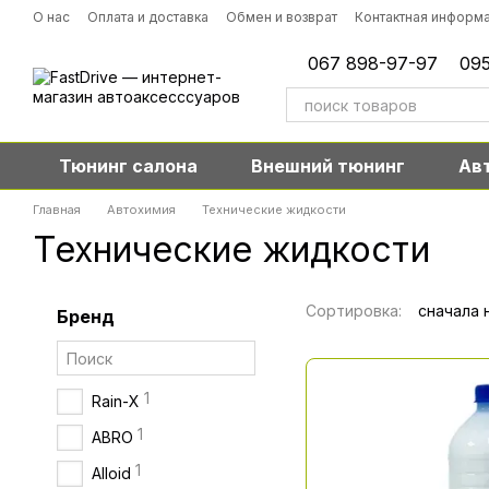
Перейти к основному контенту
О нас
Оплата и доставка
Обмен и возврат
Контактная информ
067 898-97-97
095
Тюнинг салона
Внешний тюнинг
Ав
Главная
Автохимия
Технические жидкости
Технические жидкости
Сортировка:
сначала 
Бренд
1
Rain-X
1
ABRO
1
Alloid