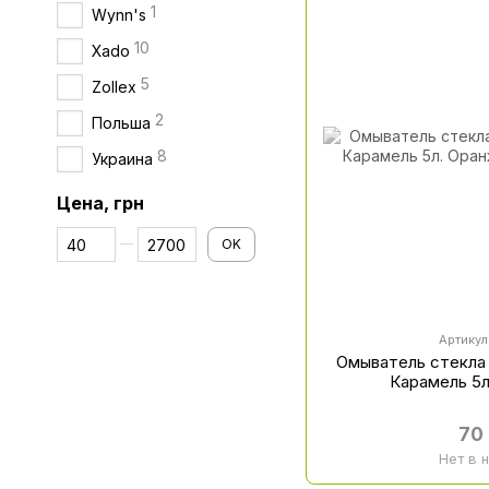
1
Wynn's
10
Xado
5
Zollex
2
Польша
8
Украина
Цена, грн
От Цена, грн
До Цена, грн
OK
Артикул
Омыватель стекла
Карамель 5
70
Нет в 