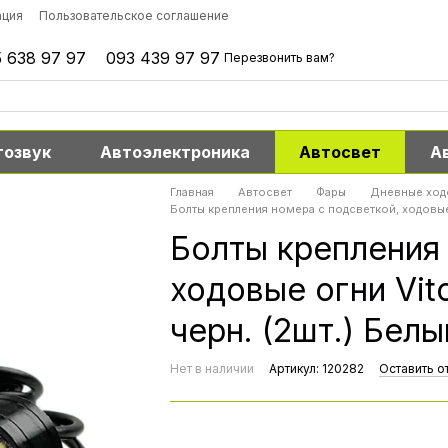
ация
Пользовательское соглашение
 638 97 97
093 439 97 97
Перезвонить вам?
тозвук
Автоэлектроника
Автосвет
А
Главная
Автосвет
Фары
Дневные ход
Болты крепления номера с подсветкой, ходовые 
Болты крепления
ходовые огни Vit
черн. (2шт.) Белы
Нет в наличии
Артикул: 120282
Оставить о