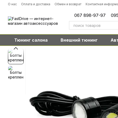
Перейти к основному контенту
О нас
Оплата и доставка
Обмен и возврат
Контактная информ
067 898-97-97
095
Тюнинг салона
Внешний тюнинг
Ав