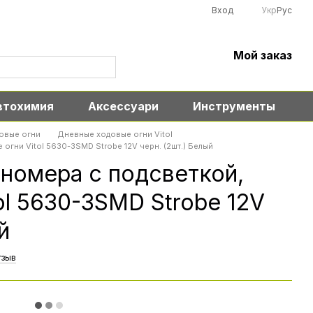
Вход
Укр
Рус
Мой заказ
втохимия
Аксессуари
Инструменты
овые огни
Дневные ходовые огни Vitol
огни Vitol 5630-3SMD Strobe 12V черн. (2шт.) Белый
 номера с подсветкой,
ol 5630-3SMD Strobe 12V
й
тзыв