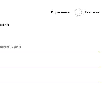
К сравнению
В желания
скидки
омментарий