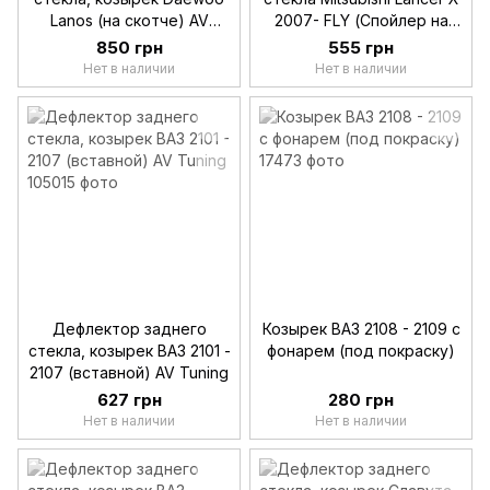
Lanos (на скотче) AV
2007- FLY (Спойлер на
Tuning (Voron Glass)
заднее стекло)
850 грн
555 грн
Нет в наличии
Нет в наличии
Дефлектор заднего
Козырек ВАЗ 2108 - 2109 с
стекла, козырек ВАЗ 2101 -
фонарем (под покраску)
2107 (вставной) AV Tuning
627 грн
280 грн
Нет в наличии
Нет в наличии