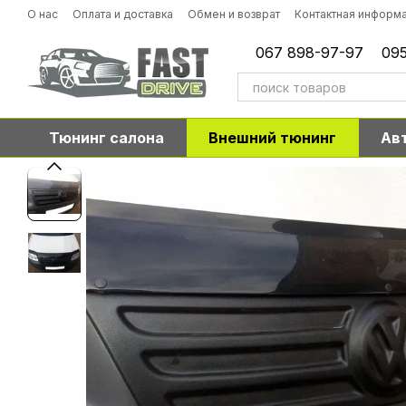
Перейти к основному контенту
О нас
Оплата и доставка
Обмен и возврат
Контактная информ
067 898-97-97
095
Тюнинг салона
Внешний тюнинг
Ав