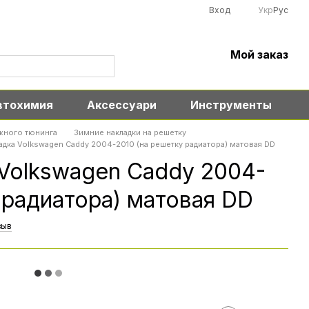
Вход
Укр
Рус
Мой заказ
втохимия
Аксессуари
Инструменты
жного тюнинга
Зимние накладки на решетку
адка Volkswagen Caddy 2004-2010 (на решетку радиатора) матовая DD
 Volkswagen Caddy 2004-
 радиатора) матовая DD
зыв