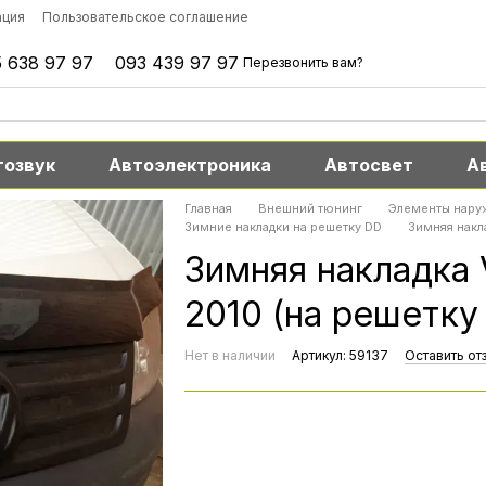
ация
Пользовательское соглашение
 638 97 97
093 439 97 97
Перезвонить вам?
тозвук
Автоэлектроника
Автосвет
А
Главная
Внешний тюнинг
Элементы нару
Зимние накладки на решетку DD
Зимняя накл
Зимняя накладка
2010 (на решетку
Нет в наличии
Артикул: 59137
Оставить от