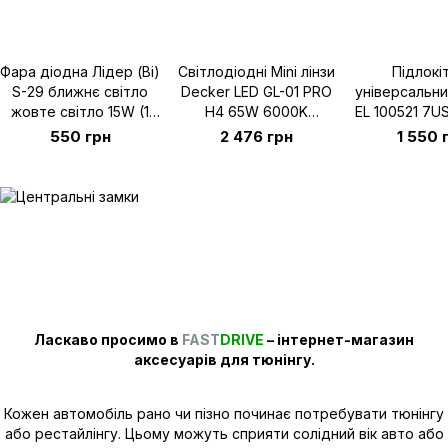
Фара діодна Лідер (Bi)
Світлодіодні Mini лінзи
Підлокі
S-29 ближнє світло
Decker LED GL-01 PRO
універсальни
жовте світло 15W (1
H4 65W 6000K
EL 100521 7U
шт)
18000Lm 9-32V (2шт.)
(14см.) Ч
550 грн
2 476 грн
1 550 
Ласкаво просимо в
FAST
DRIVE
– інтернет-магазин
аксесуарів для тюнінгу.
Кожен автомобіль рано чи пізно починає потребувати тюнінгу
або рестайлінгу. Цьому можуть сприяти солідний вік авто або