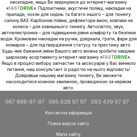
нескладне, якщо Ви звернулися до інтернет-магазину
«
FAST
DRIVE
». Підлокітники, акустичні полиці, накладки на
прилади, чохли для сидінь та багато іншого – для тюнінгу
салону ВАЗ. Карбонові плівки, дефлектори вікон, ковпаки на
колеса – для зовнішнього тюнінгу. Автосвітло, звук,
автоелектроніка – для підвищення рівня комфорту та безпеки
водія. Хромовані накладки на ручки, дзеркала, ґрати, фари для
іномарок – для підтвердження статусу та престижу авто.
Будь-яке бажання зміни Вашого авто можна зробити завдяки
широкому асортименту інтернет-магазину «
FAST
DRIVE
».
Якщо в процесі вибору запчастин та аксесуарів у Вас виникло
питання, наш консультант із радістю на нього відповість!
Довіривши нашому магазину тюнінгу, Ви зможете
насолодитися кожною хвилиною, проведеною за кермом
авто.
067 898-97-97
095 638 97 97
093 439 97 97
Контактна інформація
Повна версія сайту
Мапа сайту