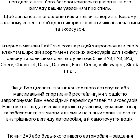
невідповідність його базової комплектації/зовнішнього
вигляду вашим уявленням про стиль.
Щоб заплановані оновлення йшли тільки на користь Вашому
залізному коневі, необхідно використовувати якісні запчастини
та аксесуари.
Інтернет-магазин FastDrive.com.ua радий запропонувати своїм
клієнтам широкий асортимент якісних аксесуарів для тюнінгу
салону та зовнішнього вигляду автомобілів ВАЗ, ГАЗ, ЗАЗ,
Chery, Chevrolet, Dacia, Daewoo, Ford, Geely, Volkswagen, Skoda
і т.д. .
Якщо Вас цікавить тюнінг конкретного автовузла або
максимальний спортивний рестайлінг, ми з радістю
запропонуємо Вам необхідний перелік деталей та аксесуарів.
Наша мета – надати кожному клієнту якісний, сучасний товар
та забезпечити всі умови для зміни не тільки зовнішнього та
внутрішнього вигляду автомобіля, а й самопочуття водія.
Тюнінг ВАЗ або будь-якого іншого автомобіля – завдання