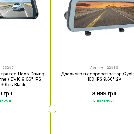
: 123289
Артикул: 122886
тратор Hoco Driving
Дзеркало відеореєстратор Cycl
nnel) DV16 9.66" IPS
160 IPS 9.66" 2K
 30fps Black
0 грн
3 999 грн
вності
В наявності