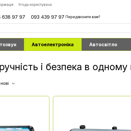
формація
Угода користувача
 638 97 97
093 439 97 97
Передзвонити вам?
тозвук
Автоелектроніка
Автосвітло
учність і безпека в одному 
 нові