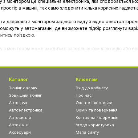
у з монітором це спеціальна електроніка, яка сподобається 
 простір в машині, так само зледенити кілька корисних гаджетів
и дзеркало з монітором заднього виду з відео реєстратором аб
оможуть у автомагазині, де ви зможете підбір розглянути варі
итись поїздкою.
у з монітором може входити в заводську комплектацію або йо
то при підключенні дзеркала з монітором ви можете направити 
амеру заднього виду.
нітором є досить очевидними. По-перше, вам не потрібно купу
Каталог
Клієнтам
 вашій панелі приладів, тепер буде відображатися в дзеркалі 
Тюнінг салону
Вхід до кабінету
біля. І звичайно ж варто відзначити, що ціна на дзеркало задн
Зовнішній тюнінг
Про нас
упку інших не менш важливих аксесуарів для авто.
Автозвук
Оплата і доставка
Автоелектроніка
Обмін та повернення
Автосвітло
Контактна інформація
Автохімія
Угода користувача
Аксесуари
Мапа сайту