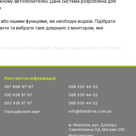
кожному автолюбителю/ Дана система розроблена для
.
о іншими функціями, які необхідні водієві. Підібрати
анти та вибрати таке дзеркало з монітором, яке
го можна купити окремо. Якщо у вашому авто є система
сигнал на цей монітор, так само сюди можна підключити
вати додатково спеціальні гаджети та пристрої, все що
Контактна інформація
з монітором. По-друге, такий гаджет можна поставити у
067 898-97-97
068 535-44-52
ього виду в моніторі приємно порадує вас і дозволить
095 638 97 97
068 535-44-52
093 439 97 97
068 535-44-52
info@fastdrive.com.ua
Передзвонити вам?
м. Миколаїв, вул. Доктора
Самойловича 2Д, Магазин 20К
Мапа проїзду