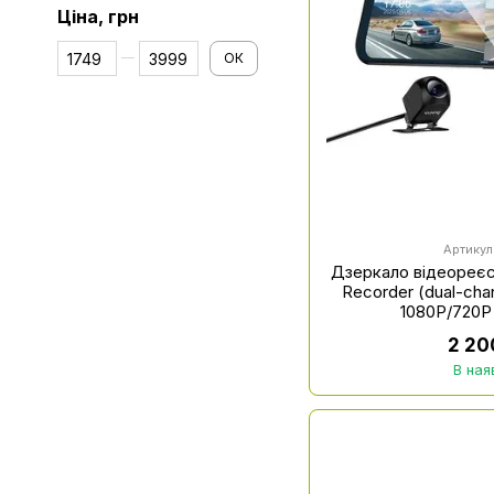
Ціна, грн
Від Ціна, грн
До Ціна, грн
ОК
Артикул
Дзеркало відеореєс
Recorder (dual-cha
1080P/720P
2 20
В ная