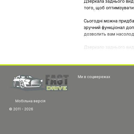
Дзеркала заднього вид
того, щоб оптимізувати
Сьогодні можна придбат
зручний функціонал доп
дозволить вам насолод
Дзеркало заднього вид
вбудованої навігації, 
відеореєстратор або к
Переваги дзеркала з мо
Ми в соцмережах
могло займати місце на
будь-яку модель автомо
заощадити кошти на пок
Мобільна версія
© 2011 - 2026