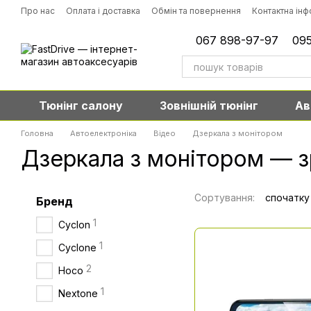
Перейти до основного контенту
Про нас
Оплата і доставка
Обмін та повернення
Контактна ін
067 898-97-97
095
Тюнінг салону
Зовнішній тюнінг
Ав
Головна
Автоелектроніка
Відео
Дзеркала з монітором
Дзеркала з монітором — зр
Сортування:
спочатку
Бренд
1
Cyclon
1
Cyclone
2
Hoco
1
Nextone