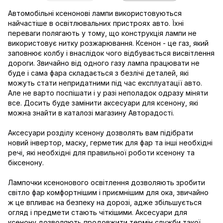
Автомобільні ксенонові лампи використовуються
найчастіше в освітлювальних пристроях авто. Їхні
переваги полягають у тому, що конструкція лампи не
використовує нитку розжарювання. Ксенон - це газ, який
заповнює колбу і внаслідок чого відбувається висвітлення
дороги. Звичайно від одного газу лампа працювати не
буде і сама фара складається з безлічі деталей, які
можуть стати непридатними під час експлуатації авто.
Але не варто поспішати і у разі неполадок одразу міняти
все. Досить буде замінити аксесуари для ксенону, які
можна знайти в каталозі магазину Авторадості.
Аксесуари розділу ксенону дозволять вам підібрати
новий інвертор, маску, герметик для фар та інші необхідні
речі, які необхідні для правильної роботи ксенону та
біксенону.
Лампочки ксенонового освітлення дозволяють зробити
світло фар комфортнішим і приємнішим для ока, звичайно
ж це впливає на безпеку на дорозі, адже збільшується
огляд і предмети стають чіткішими. Аксесуари для
ксенону дозволяють продовжити термін служби такої