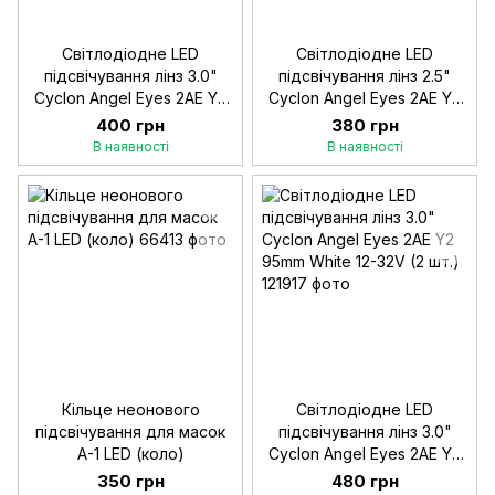
Світлодіодне LED
Світлодіодне LED
підсвічування лінз 3.0"
підсвічування лінз 2.5"
Cyclon Angel Eyes 2AE Y2
Cyclon Angel Eyes 2AE Y2
90mm White 12-32V (2 шт.)
80mm White 12-32V (2 шт.)
400 грн
380 грн
В наявності
В наявності
Кільце неонового
Світлодіодне LED
підсвічування для масок
підсвічування лінз 3.0"
A-1 LED (коло)
Cyclon Angel Eyes 2AE Y2
95mm White 12-32V (2 шт.)
350 грн
480 грн