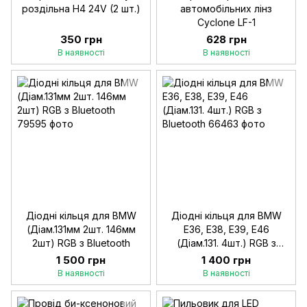
роздільна Н4 24V (2 шт.)
автомобільних лінз
Cyclone LF-1
350 грн
628 грн
В наявності
В наявності
Діодні кільця для BMW
Діодні кільця для BMW
(Діам.131мм 2шт. 146мм
E36, E38, E39, E46
2шт) RGB з Bluetooth
(Діам.131. 4шт.) RGB з
Bluetooth
1 500 грн
1 400 грн
В наявності
В наявності