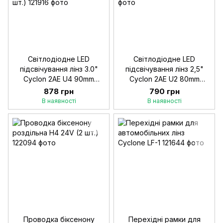
Світлодіодне LED
Світлодіодне LED
підсвічування лінз 3.0"
підсвічування лінз 2,5"
Cyclon 2AE U4 90mm
Cyclon 2AE U2 80mm
White+Yellow 12-24V (2
White+Yellow (2 шт.)
878 грн
790 грн
шт.)
В наявності
В наявності
Проводка біксенону
Перехідні рамки для