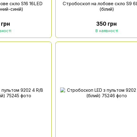
ове скло S16 16LED
Стробоскоп на лобове скло S9 
оний-синій)
(білий)
 грн
350 грн
вності
В наявності