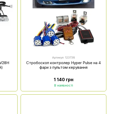
Артикул: 123738
 V28H
Стробоскоп контролер Hyper Pulse на 4
й)
фари з пультом керування
1 140 грн
В наявності