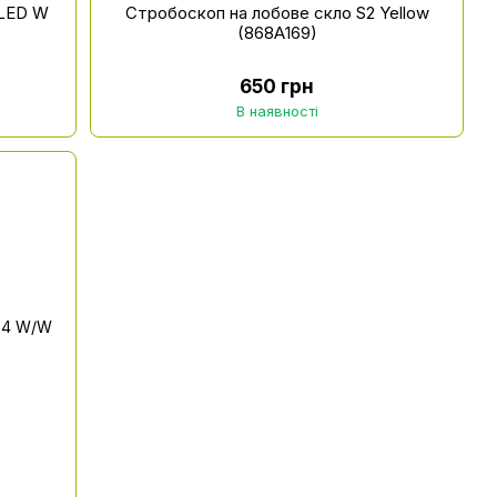
6LED W
Стробоскоп на лобове скло S2 Yellow
(868А169)
650 грн
В наявності