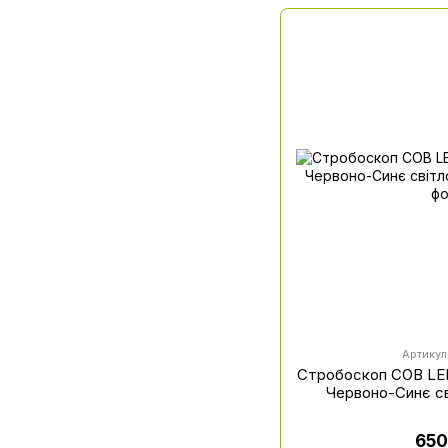
Артикул
Стробоскоп COB LED
Червоно-Синє сві
650