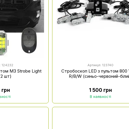
: 124232
Артикул: 123740
том M3 Strobe Light
Стробоскоп LED з пультом 800
(2 шт)
R/B/W (синьо-червоний-біли
 грн
1 500 грн
вності
В наявності