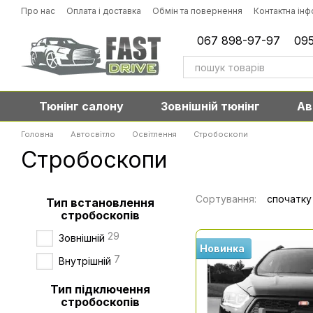
Перейти до основного контенту
Про нас
Оплата і доставка
Обмін та повернення
Контактна ін
067 898-97-97
095
Тюнінг салону
Зовнішній тюнінг
Ав
Головна
Автосвітло
Освітлення
Стробоскопи
Стробоскопи
Сортування:
спочатку
Тип встановлення
стробоскопів
29
Зовнішній
Новинка
7
Внутрішній
Тип підключення
стробоскопів