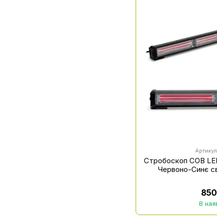
Артикул
Стробоскоп COB LED
Червоно-Синє сві
850
В ная