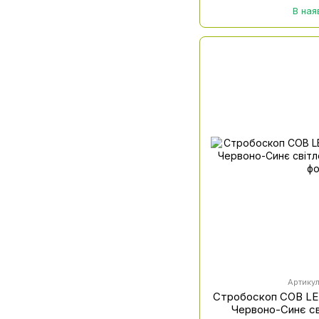
В ная
Артикул
Стробоскоп COB LED
Червоно-Синє сві