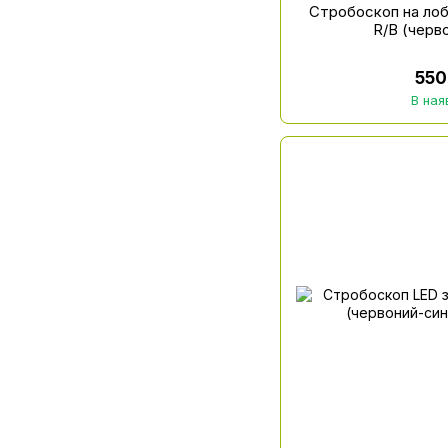
Стробоскоп на лоб
R/B (черв
550
В ная