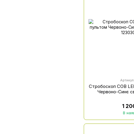
Артикул
Стробоскоп COB LED
Червоно-Синє сві
1 20
В ная