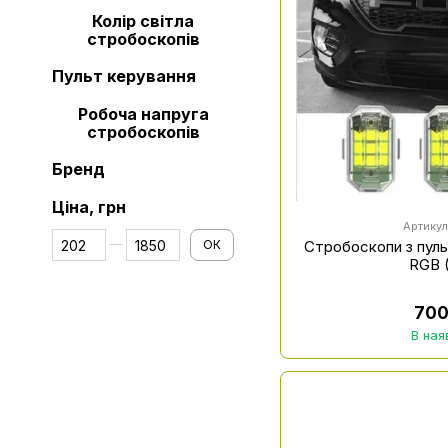
Колір світла
стробоскопів
Пульт керування
Робоча напруга
стробоскопів
Бренд
Ціна, грн
Артикул
Від Ціна, грн
До Ціна, грн
Стробоскопи з пуль
ОК
RGB 
700
В ная