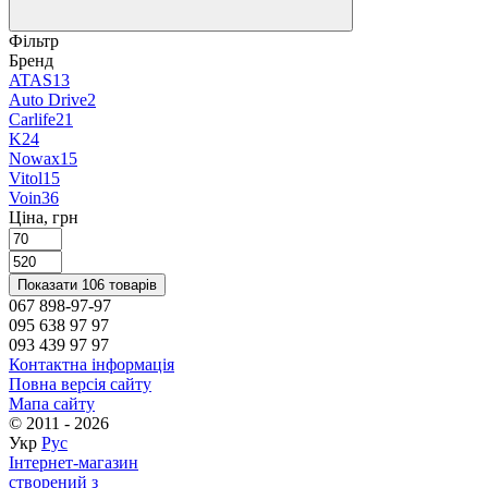
Фільтр
Бренд
ATAS
13
Auto Drive
2
Carlife
21
K2
4
Nowax
15
Vitol
15
Voin
36
Ціна, грн
Показати 106 товарів
067 898-97-97
095 638 97 97
093 439 97 97
Контактна інформація
Повна версія сайту
Мапа сайту
© 2011 - 2026
Укр
Рус
Інтернет-магазин
створений з