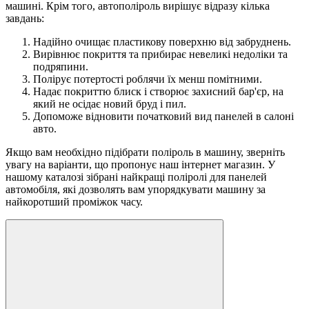
машині. Крім того, автополіроль вирішує відразу кілька
завдань:
Надійно очищає пластикову поверхню від забруднень.
Вирівнює покриття та прибирає невеликі недоліки та
подряпини.
Полірує потертості роблячи їх менш помітними.
Надає покриттю блиск і створює захисний бар'єр, на
який не осідає новий бруд і пил.
Допоможе відновити початковий вид панелей в салоні
авто.
Якщо вам необхідно підібрати поліроль в машину, зверніть
увагу на варіанти, що пропонує наш інтернет магазин. У
нашому каталозі зібрані найкращі поліролі для панелей
автомобіля, які дозволять вам упорядкувати машину за
найкоротший проміжок часу.