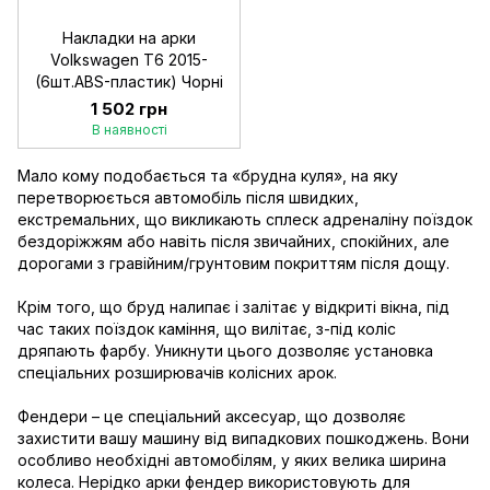
Накладки на арки
Volkswagen T6 2015-
(6шт.ABS-пластик) Чорні
1 502 грн
В наявності
Мало кому подобається та «брудна куля», на яку
перетворюється автомобіль після швидких,
екстремальних, що викликають сплеск адреналіну поїздок
бездоріжжям або навіть після звичайних, спокійних, але
дорогами з гравійним/грунтовим покриттям після дощу.
Крім того, що бруд налипає і залітає у відкриті вікна, під
час таких поїздок каміння, що вилітає, з-під коліс
дряпають фарбу. Уникнути цього дозволяє установка
спеціальних розширювачів колісних арок.
Фендери – це спеціальний аксесуар, що дозволяє
захистити вашу машину від випадкових пошкоджень. Вони
особливо необхідні автомобілям, у яких велика ширина
колеса. Нерідко арки фендер використовують для