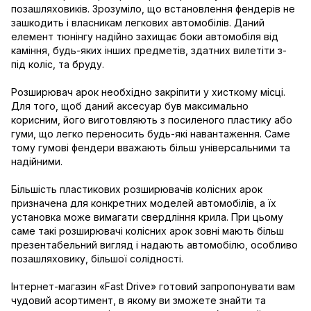
позашляховиків. Зрозуміло, що встановлення фендерів не
зашкодить і власникам легкових автомобілів. Даний
елемент тюнінгу надійно захищає боки автомобіля від
каміння, будь-яких інших предметів, здатних вилетіти з-
під коліс, та бруду.
Розширювач арок необхідно закріпити у хисткому місці.
Для того, щоб даний аксесуар був максимально
корисним, його виготовляють з посиленого пластику або
гуми, що легко переносить будь-які навантаження. Саме
тому гумові фендери вважають більш універсальними та
надійними.
Більшість пластикових розширювачів колісних арок
призначена для конкретних моделей автомобілів, а їх
установка може вимагати свердління крила. При цьому
саме такі розширювачі колісних арок зовні мають більш
презентабельний вигляд і надають автомобілю, особливо
позашляховику, більшої солідності.
Інтернет-магазин «Fast Drive» готовий запропонувати вам
чудовий асортимент, в якому ви зможете знайти та