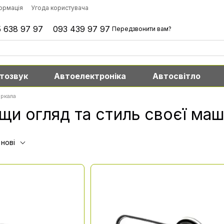
формація
Угода користувача
 638 97 97
093 439 97 97
Передзвонити вам?
тозвук
Автоелектроніка
Автосвітло
ркала
ащи огляд та стиль своєї ма
 нові