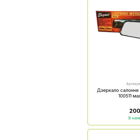
Артику
Дзеркало салонне 
100511 м
200
В ная