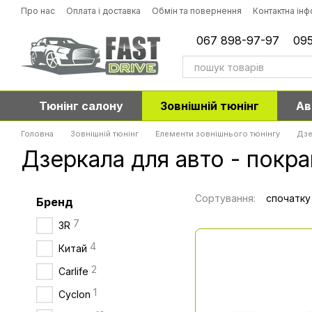
Перейти до основного контенту
Про нас
Оплата і доставка
Обмін та повернення
Контактна ін
067 898-97-97
095
Тюнінг салону
Зовнішній тюнінг
Ав
Головна
Зовнішній тюнінг
Елементи зовнішнього тюнінгу
Дзе
Дзеркала для авто - покр
Сортування:
спочатку
Бренд
7
3R
4
Китай
2
Carlife
1
Cyclon