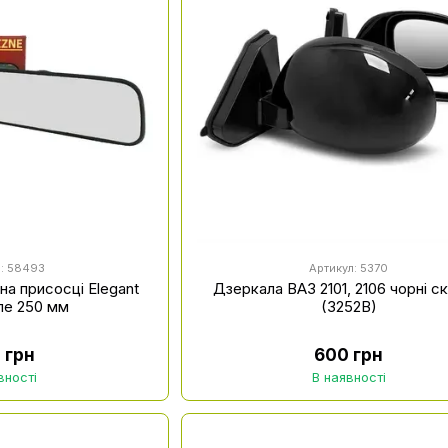
л: 58493
Артикул: 5370
на присосці Elegant
Дзеркала ВАЗ 2101, 2106 чорні с
але 250 мм
(3252B)
 грн
600 грн
вності
В наявності