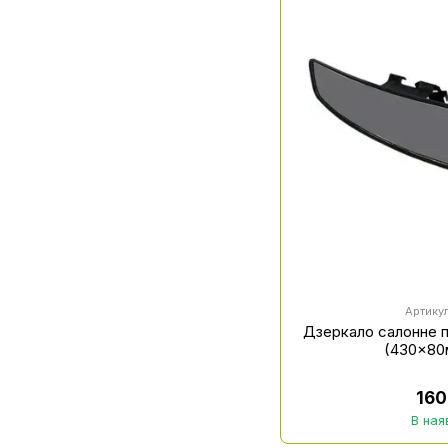
Артику
Дзеркало салонне 
(430x80
160
В ная