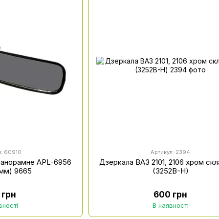
л: 60910
Артикул: 2394
панорамне APL-6956
Дзеркала ВАЗ 2101, 2106 хром ск
мм) 9665
(3252B-H)
 грн
600 грн
вності
В наявності