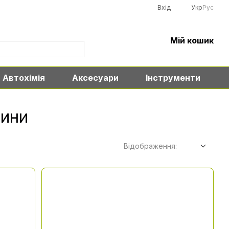
Вхід
Укр
Рус
Мій кошик
Автохімія
Аксесуари
Інструменти
шини
Відображення: