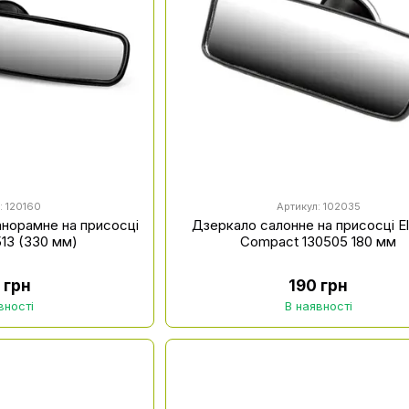
: 120160
Артикул: 102035
анорамне на присосці
Дзеркало салонне на присосці E
513 (330 мм)
Compact 130505 180 мм
 грн
190 грн
вності
В наявності