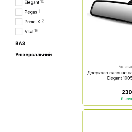
10
Elegant
1
Pegas
2
Prime-X
16
Vitol
ВАЗ
Універсальний
Артикул
Дзеркало салонне п
Elegant 100
230
В ная