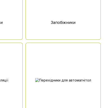
ри
Запобіжники