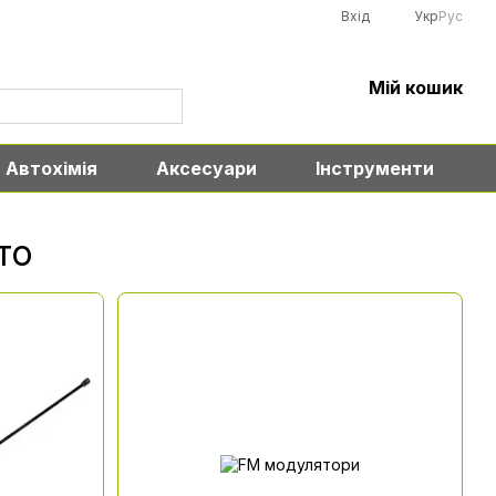
Вхід
Укр
Рус
Мій кошик
Автохімія
Аксесуари
Інструменти
то