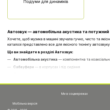
Подіуми для динаміків
Автозвук — автомобільна акустика та потужний 
Хочете, щоб музика в машині звучала гучно, чисто та які
каталозі представлено все для якісного тюнінгу автозвуку: 
Що ви знайдете в розділі Автозвук:
Автомобільна акустика
— компонентна та коаксіальн
Сабвуфери
— в корпусах і під сидіння
Підсилювачі та процесори
— для потужного та чисто
Автомагнітоли
— з підтримкою Android та Apple CarPl
Динаміки, твітери та мідбас
— для ідеальної звуково
Ми в соцмережах
Комплекти для встановлення
та аксесуари
Мобільна версія
Ми пропонуємо перевірене обладнання, яке забезпечить гли
і для справжніх меломанів, які хочуть максимум потужності