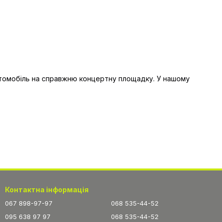
автомобіль на справжню концертну площадку. У нашому
Контактна інформація
067 898-97-97
068 535-44-52
х треків. Підходить як для любителів якісного звуку, так
095 638 97 97
068 535-44-52