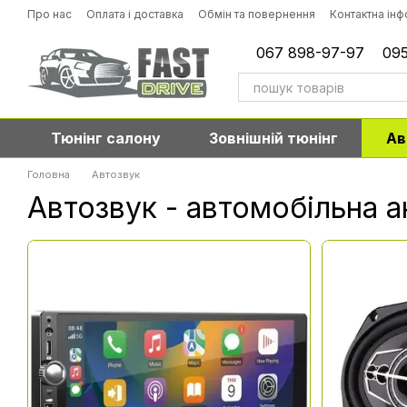
Перейти до основного контенту
Про нас
Оплата і доставка
Обмін та повернення
Контактна ін
067 898-97-97
095
Тюнінг салону
Зовнішній тюнінг
Ав
Головна
Автозвук
Автозвук - автомобільна а