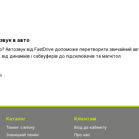
звук в авто
сно? Автозвук від FastDrive допоможе перетворити звичайний 
від динаміків і сабвуферів до підсилювачів та магнітол.
а
го звуку
ay
ї сцени
Каталог
Клієнтам
Тюнінг салону
Вхід до кабінету
бокий бас, чіткі верхи та кришталево чисте звучання улюблени
Зовнішній тюнінг
Про нас
.