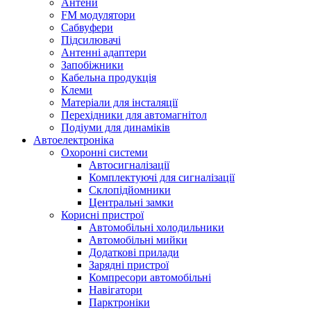
Антени
FM модулятори
Сабвуфери
Підсилювачі
Антенні адаптери
Запобіжники
Кабельна продукція
Клеми
Матеріали для інсталяції
Перехідники для автомагнітол
Подіуми для динаміків
Автоелектроніка
Охоронні системи
Автосигналізації
Комплектуючі для сигналізації
Склопідйомники
Центральні замки
Корисні пристрої
Автомобільні холодильники
Автомобільні мийки
Додаткові прилади
Зарядні пристрої
Компресори автомобільні
Навігатори
Парктроніки