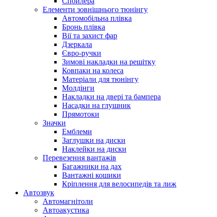
Спойлера
Елементи зовнішнього тюнінгу
Автомобільна плівка
Бронь плівка
Вії та захист фар
Дзеркала
Євро-ручки
Зимові накладки на решітку
Ковпаки на колеса
Матеріали для тюнінгу
Молдінги
Накладки на двері та бампера
Насадки на глушник
Прямотоки
Значки
Емблеми
Заглушки на диски
Наклейки на диски
Перевезення вантажів
Багажники на дах
Вантажні кошики
Кріплення для велосипедів та лиж
Автозвук
Автомагнітоли
Автоакустика