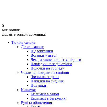
0
Мій кошик
Додайте товари до кошика
Тюнінг салону
Деталі салону
Підлокітники
Вставки у двері
Декоративне покриття підлоги
Накладки на задні стійки
Полочки на торпеду
Чохли та накидки на сидіння
Чохли на сидіння
Накидки на сидіння
Подушки
Килимки
Килимки в салон
Килимки в багажник
Рулі та обплетення
Керма