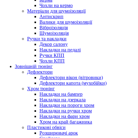
Чохли на кермо
Матеріали для шумоізоляції
Антискрип
Валики для шумоізоляції
Віброізоляція
Шумоізоляція
Ручки та накладки
Декор салону
Накладки на педалі
Ручки КПП
Чохли КПП
Зовнішній тюнінг
Дефлектори
Дефлектори вікон (вітровики)
Дефлектори капота (мухобійки)
Хром тюнінг
Накладки на бампер
Накладки на дзеркала
Накладки на пороги хром
Накладки на ручки хром
Накладки на фари хром
Хром на край багажника
Пластикові обвіси
Розширювачі арок