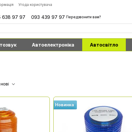
формація
Угода користувача
 638 97 97
093 439 97 97
Передзвонити вам?
тозвук
Автоелектроніка
Автосвітло
 нові
Новинка