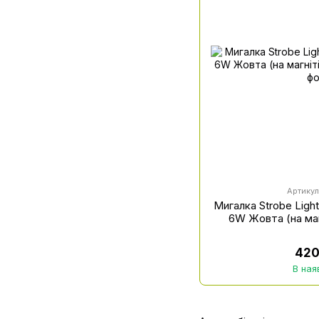
Артику
Мигалка Strobe Ligh
6W Жовта (на маг
420
В ная