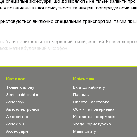
 це спеціальні аксесуари, що дозволяють не тільки заявити про
ь у позначенні вашої присутності та намірів, попереджаючи інши
ристовуються виключно спеціальним транспортом, таким як швид
ь бути різних кольорів: червоний, синій, жовтий. Крім кольор
акож мати вбудований мікрофон.
 маячків може встановлюватися на лобове скло, під капот або
цтранспорту можна в інтернет магазині Фастдрайв за найвигідн
Каталог
Клієнтам
ому спеціальному транспорті, що має на це дозвіл.
Тюнінг салону
Вхід до кабінету
Зовнішній тюнінг
Про нас
Автозвук
Оплата і доставка
Автоелектроніка
Обмін та повернення
Автосвітло
Контактна інформація
Автохімія
Угода користувача
Аксесуари
Мапа сайту