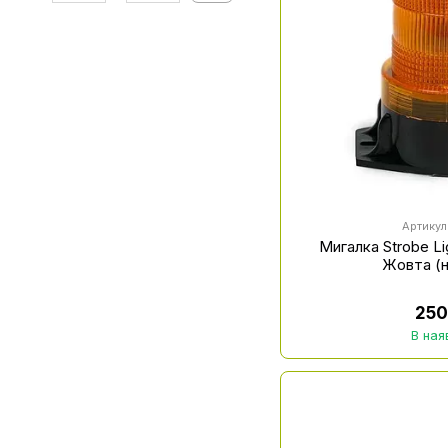
Артикул
Мигалка Strobe L
Жовта (н
250
В ная