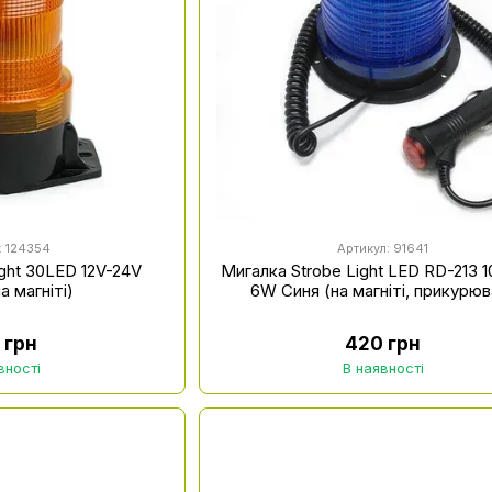
: 124354
Артикул: 91641
ight 30LED 12V-24V
Мигалка Strobe Light LED RD-213 
а магніті)
6W Синя (на магніті, прикурюв
 грн
420 грн
вності
В наявності