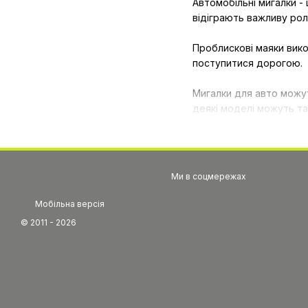
Автомобільні мигалки -
відіграють важливу рол
Проблискові маяки вико
поступитися дорогою.
Мигалки для авто можут
деякі моделі можуть т
Установка проблискових
Купити мигалки для спе
Ми в соцмережах
які повинні бути в кожн
Мобільна версія
© 2011 - 2026