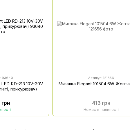
л: 93640
Артикул: 121656
t LED RD-213 10V-30V
Мигалка Elegant 101504 6W Жовта
ніті, прикурювач)
 грн
413 грн
вності
Немає в наявності