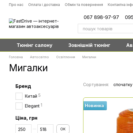
Перейти до основного контенту
Про нас
Оплата і доставка
Обмін та повернення
Контактна ін
067 898-97-97
095
Тюнінг салону
Зовнішній тюнінг
Ав
Головна
Автосвітло
Освітлення
Мигалки
Мигалки
Сортування:
спочатку
Бренд
5
Китай
1
Новинка
Elegant
Ціна, грн
Від Ціна, грн
До Ціна, грн
ОК