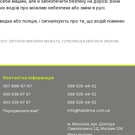
 себе машині, але й забезпечити безпеку на дорозі. Вони
х водіїв про можливі небезпеки або зміни в русі.
ка або поліція, і сигналізують про те, що водій повинен
ового світіння мигалки можуть супроводжуватися звуком,
 на дах автомобіля.
ішою ціною. Проблискові маячки - це недорогі пристрої,
Контактна інформація
067 898-97-97
068 535-44-52
095 638 97 97
068 535-44-52
093 439 97 97
068 535-44-52
info@fastdrive.com.ua
Передзвонити вам?
м. Миколаїв, вул. Доктора
Самойловича 2Д, Магазин 20К
Мапа проїзду