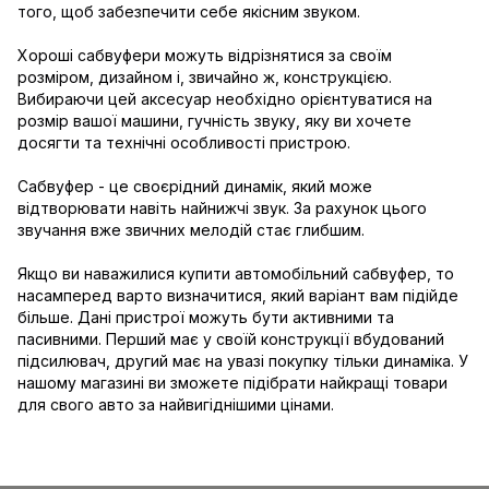
того, щоб забезпечити себе якісним звуком.
Хороші сабвуфери можуть відрізнятися за своїм
розміром, дизайном і, звичайно ж, конструкцією.
Вибираючи цей аксесуар необхідно орієнтуватися на
розмір вашої машини, гучність звуку, яку ви хочете
досягти та технічні особливості пристрою.
Сабвуфер - це своєрідний динамік, який може
відтворювати навіть найнижчі звук. За рахунок цього
звучання вже звичних мелодій стає глибшим.
Якщо ви наважилися купити автомобільний сабвуфер, то
насамперед варто визначитися, який варіант вам підійде
більше. Дані пристрої можуть бути активними та
пасивними. Перший має у своїй конструкції вбудований
підсилювач, другий має на увазі покупку тільки динаміка. У
нашому магазині ви зможете підібрати найкращі товари
для свого авто за найвигіднішими цінами.