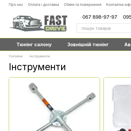
Перейти до основного контенту
Про нас
Оплата і доставка
Обмін та повернення
Контактна ін
067 898-97-97
095
Тюнінг салону
Зовнішній тюнінг
Ав
Головна
Інструменти
Інструменти