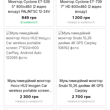
Монітор Cyclone ET-539
Монітор Cyclone ET-739
5" 800х480 (2 відео
7" HD 800х480 (2 відео
входу) PAL/NTSC 12-24V
входу)
849 грн
1 200 грн
В наявності
Немає в наявності
Мультимедійний монітор
Мультимедійний монітор
Hoco HU2 Imogen Car
Snubi 10,26 дюйми 4K GPS
wireless portable screen
Carplay
7"1024x600 CarPlay,
2 300 грн
2 700 грн
Android Auto
Немає в наявності
Немає в наявності