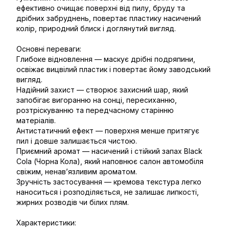
ефективно очищає поверхні від пилу, бруду та
дрібних забруднень, повертає пластику насичений
колір, природний блиск і доглянутий вигляд.
Основні переваги:
Глибоке відновлення — маскує дрібні подряпини,
освіжає вицвілий пластик і повертає йому заводський
вигляд.
Надійний захист — створює захисний шар, який
запобігає вигоранню на сонці, пересиханню,
розтріскуванню та передчасному старінню
матеріалів.
Антистатичний ефект — поверхня менше притягує
пил і довше залишається чистою.
Приємний аромат — насичений і стійкий запах Black
Cola (Чорна Кола), який наповнює салон автомобіля
свіжим, ненав’язливим ароматом.
Зручність застосування — кремова текстура легко
наноситься і розподіляється, не залишає липкості,
жирних розводів чи білих плям.
Характеристики: