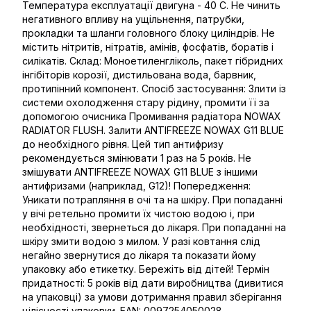
Температура експлуатації двигуна - 40 С. Не чинить
негативного впливу на ущільнення, патрубки,
прокладки та шланги головного блоку циліндрів. Не
містить нітритів, нітратів, амінів, фосфатів, боратів і
силікатів. Склад: Моноетиленгліколь, пакет гібридних
інгібіторів корозії, дистильована вода, барвник,
протипінний компонент. Спосіб застосування: Злити із
системи охолодження стару рідину, промити її за
допомогою очисника Промивання радіатора NOWAX
RADIATOR FLUSH. Залити ANTIFREEZE NOWAX G11 BLUE
до необхідного рівня. Цей тип антифризу
рекомендується змінювати 1 раз на 5 років. Не
змішувати ANTIFREEZE NOWAX G11 BLUE з іншими
антифризами (наприклад, G12)! Попередження:
Уникати потрапляння в очі та на шкіру. При попаданні
у вічі ретельно промити їх чистою водою і, при
необхідності, звернеться до лікаря. При попаданні на
шкіру змити водою з милом. У разі ковтання слід
негайно звернутися до лікаря та показати йому
упаковку або етикетку. Бережіть від дітей! Термін
придатності: 5 років від дати виробництва (дивитися
на упаковці) за умови дотримання правил зберігання
цілісності упаковки. EAN: 0097254050028