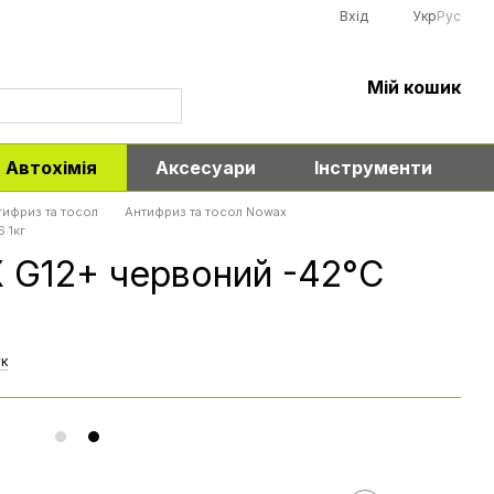
Вхід
Укр
Рус
Мій кошик
Автохімія
Аксесуари
Інструменти
тифриз та тосол
Антифриз та тосол Nowax
 1кг
G12+ червоний -42°C
ук