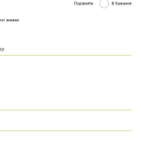
Порівняти
В бажання
ої знижки
ар