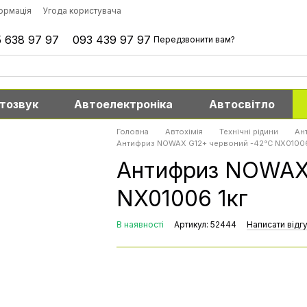
формація
Угода користувача
 638 97 97
093 439 97 97
Передзвонити вам?
тозвук
Автоелектроніка
Автосвітло
Головна
Автохімія
Технічні рідини
Ан
Антифриз NOWAX G12+ червоний -42°C NX01006
Антифриз NOWAX 
NX01006 1кг
В наявності
Артикул: 52444
Написати відг