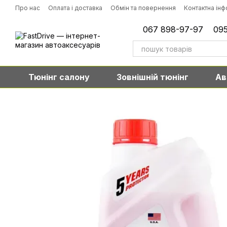
Перейти до основного контенту
Про нас
Оплата і доставка
Обмін та повернення
Контактна ін
067 898-97-97
095
Тюнінг салону
Зовнішній тюнінг
Ав