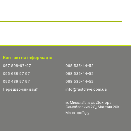
Контактна інформація
067 898-97-97
068 535-44-52
095 638 97 97
068 535-44-52
093 439 97 97
068 535-44-52
info@fastdrive.com.ua
Передзвонити вам?
м. Миколаїв, вул. Доктора
Самойловича 2Д, Магазин 20К
Мапа проїзду