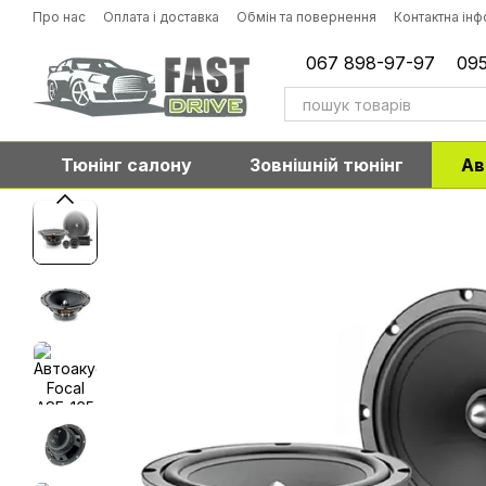
Перейти до основного контенту
Про нас
Оплата і доставка
Обмін та повернення
Контактна ін
067 898-97-97
095
Тюнінг салону
Зовнішній тюнінг
Ав