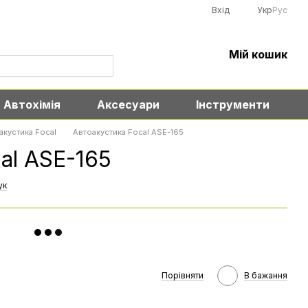
Вхід
Укр
Рус
Мій кошик
Автохімія
Аксесуари
Інструменти
акустика Focal
Автоакустика Focal ASE-165
al ASE-165
ук
Порівняти
В бажання