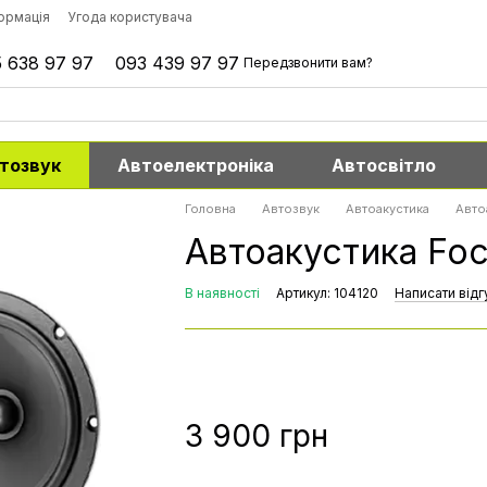
формація
Угода користувача
 638 97 97
093 439 97 97
Передзвонити вам?
тозвук
Автоелектроніка
Автосвітло
Головна
Автозвук
Автоакустика
Авто
Автоакустика Foc
В наявності
Артикул: 104120
Написати відг
3 900 грн