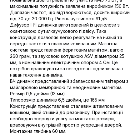
максимальна потужність заявлена виробником 150 Вт.
Діапазон частот, що відтворюються, досить широкий
від 70 до 20 000 Гц. Рівень чутливості 91 дБ.
Дифузор НЧ динаміка виготовлений із целюлози з
окантовкою бутилкаучукового підвісу. Така
конструкція дозволяє легко реагувати на низькі та
середні частоти з плавним коливанням. Магнітна
система представлена феритовим магнітом, вагою
260 грам, та звуковою котушкою ASV діаметром 25
мм, з номінальним електричним опором 4 Ом. Це
потрібно враховувати за погодженні підсилювача і
навантаження динаміка.
ВЧ динамік представлений збалансованим твітером з
майларовою мембраною та неодимовим магнітом.
Розмір 0,5 дюйми (13 мм).
Типорозмір динаміків 6,5 дюйми, це 165 мм.
Конструкція представлена сталевим штампованим
кошиком, який стійкий до резонансу. При інсталяції
необхідно звернути увагу на монтажні розміри,
враховуючи внутрішній простір усередині дверей.
Монтажна глибина 60 мм.