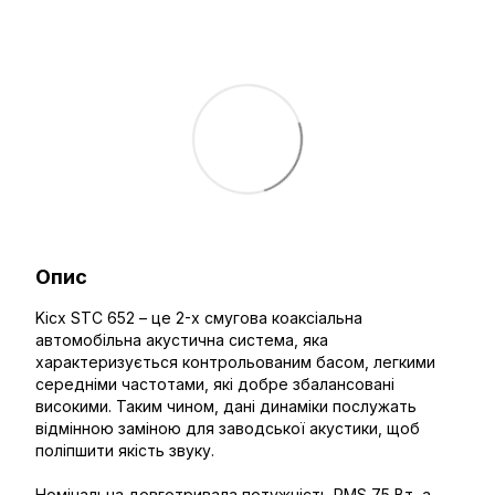
Опис
Kicx STC 652 – це 2-х смугова коаксіальна
автомобільна акустична система, яка
характеризується контрольованим басом, легкими
середніми частотами, які добре збалансовані
високими. Таким чином, дані динаміки послужать
відмінною заміною для заводської акустики, щоб
поліпшити якість звуку.
Номінальна довготривала потужність RMS 75 Вт, а