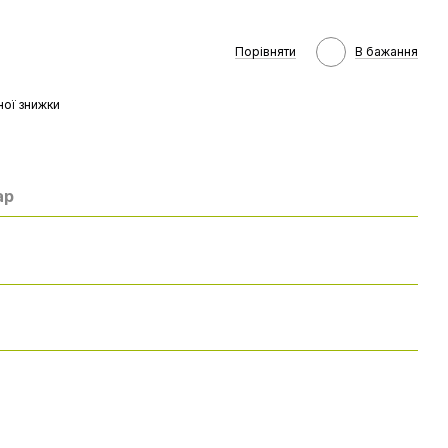
Порівняти
В бажання
ої знижки
ар