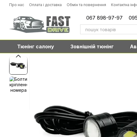
Перейти до основного контенту
Про нас
Оплата і доставка
Обмін та повернення
Контактна ін
067 898-97-97
095
Тюнінг салону
Зовнішній тюнінг
Ав