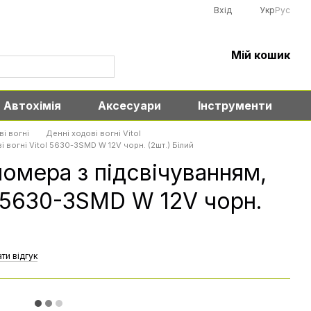
Вхід
Укр
Рус
Мій кошик
Автохімія
Аксесуари
Інструменти
і вогні
Денні ходові вогні Vitol
і вогні Vitol 5630-3SMD W 12V чорн. (2шт.) Білий
номера з підсвічуванням,
ol 5630-3SMD W 12V чорн.
ти відгук