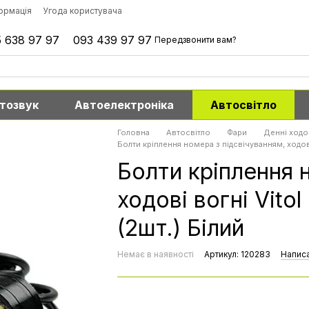
формація
Угода користувача
 638 97 97
093 439 97 97
Передзвонити вам?
тозвук
Автоелектроніка
Автосвітло
Головна
Автосвітло
Фари
Денні ходов
Болти кріплення номера з підсвічуванням, ходов
Болти кріплення 
ходові вогні Vit
(2шт.) Білий
Немає в наявності
Артикул: 120283
Написа