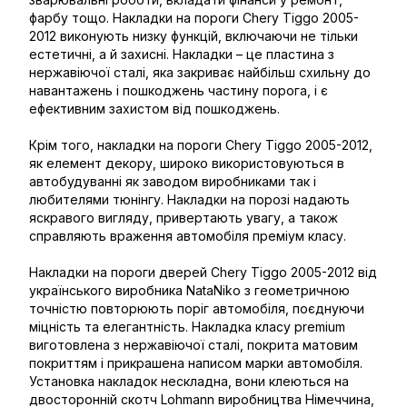
фарбу тощо. Накладки на пороги Chery Tiggo 2005-
2012 виконують низку функцій, включаючи не тільки
естетичні, а й захисні. Накладки – це пластина з
нержавіючої сталі, яка закриває найбільш схильну до
навантажень і пошкоджень частину порога, і є
ефективним захистом від пошкоджень.
Крім того, накладки на пороги Chery Tiggo 2005-2012,
як елемент декору, широко використовуються в
автобудуванні як заводом виробниками так і
любителями тюнінгу. Накладки на порозі надають
яскравого вигляду, привертають увагу, а також
справляють враження автомобіля преміум класу.
Накладки на пороги дверей Chery Tiggo 2005-2012 від
українського виробника NataNiko з геометричною
точністю повторюють поріг автомобіля, поєднуючи
міцність та елегантність. Накладка класу premium
виготовлена з нержавіючої сталі, покрита матовим
покриттям і прикрашена написом марки автомобіля.
Установка накладок нескладна, вони клеються на
двосторонній скотч Lohmann виробництва Німеччина,