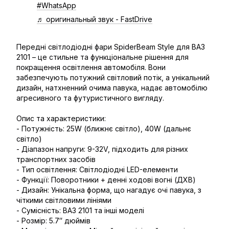
#WhatsApp
♬ оригинальный звук - FastDrive
Передні світлодіодні фари SpiderBeam Style для ВАЗ
2101 – це стильне та функціональне рішення для
покращення освітлення автомобіля. Вони
забезпечують потужний світловий потік, а унікальний
дизайн, натхненний очима павука, надає автомобілю
агресивного та футуристичного вигляду.
Опис та характеристики:
- Потужність: 25W (ближнє світло), 40W (дальнє
світло)
- Діапазон напруги: 9-32V, підходить для різних
транспортних засобів
- Тип освітлення: Світлодіодні LED-елементи
- Функції: Поворотники + денні ходові вогні (ДХВ)
- Дизайн: Унікальна форма, що нагадує очі павука, з
чіткими світловими лініями
- Сумісність: ВАЗ 2101 та інші моделі
- Розмір: 5.7″ дюймів