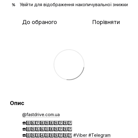
Увійти
для відображення накопичувальної знижки
%
До обраного
Порівняти
Опис
@fastdrive.com.ua
☎️0️⃣6️⃣7️⃣8️⃣9️⃣8️⃣9️⃣7️⃣9️⃣7️⃣
☎️0️⃣9️⃣5️⃣6️⃣3️⃣8️⃣9️⃣7️⃣9️⃣7️⃣
☎️0️⃣9️⃣3️⃣4️⃣3️⃣9️⃣9️⃣7️⃣9️⃣7️⃣
#Viber
#Telegram