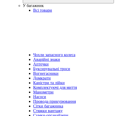
У багажник
Всі товари
Чохли запасного колеса
Аварійні знаки
Аптечки
Буксирувальні троси
Вогнегасники
Домкрати
Каністри та лійки
Комплектуючі для миття
Манометри
Насоси
Провода прикурювання
Сітки багажника
Стяжки вантажу
Сумки-органайзери