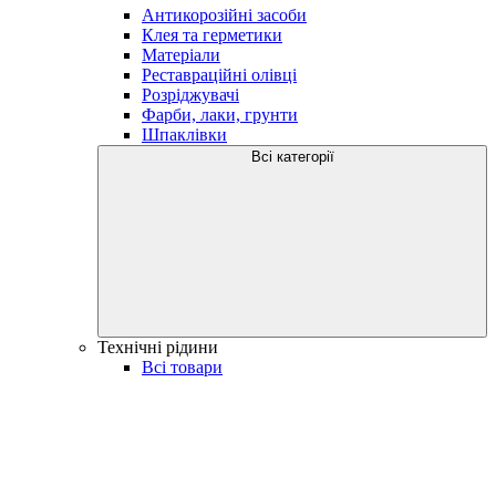
Антикорозійні засоби
Клея та герметики
Матеріали
Реставраційні олівці
Розріджувачі
Фарби, лаки, грунти
Шпаклівки
Всі категорії
Технічні рідини
Всі товари