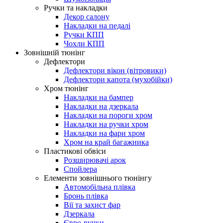
Ручки та накладки
Декор салону
Накладки на педалі
Ручки КПП
Чохли КПП
Зовнішній тюнінг
Дефлектори
Дефлектори вікон (вітровики)
Дефлектори капота (мухобійки)
Хром тюнінг
Накладки на бампер
Накладки на дзеркала
Накладки на пороги хром
Накладки на ручки хром
Накладки на фари хром
Хром на край багажника
Пластикові обвіси
Розширювачі арок
Спойлера
Елементи зовнішнього тюнінгу
Автомобільна плівка
Бронь плівка
Вії та захист фар
Дзеркала
Євро-ручки