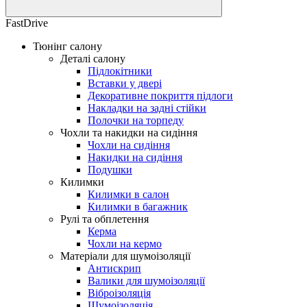
FastDrive
Тюнінг салону
Деталі салону
Підлокітники
Вставки у двері
Декоративне покриття підлоги
Накладки на задні стійки
Полочки на торпеду
Чохли та накидки на сидіння
Чохли на сидіння
Накидки на сидіння
Подушки
Килимки
Килимки в салон
Килимки в багажник
Рулі та обплетення
Керма
Чохли на кермо
Матеріали для шумоізоляції
Антискрип
Валики для шумоізоляції
Віброізоляція
Шумоізоляція