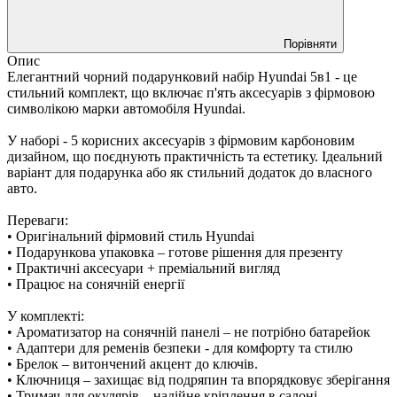
Порівняти
Опис
Елегантний чорний подарунковий набір Hyundai 5в1 - це
стильний комплект, що включає п'ять аксесуарів з фірмовою
символікою марки автомобіля Hyundai.
У наборі - 5 корисних аксесуарів з фірмовим карбоновим
дизайном, що поєднують практичність та естетику. Ідеальний
варіант для подарунка або як стильний додаток до власного
авто.
Переваги:
• Оригінальний фірмовий стиль Hyundai
• Подарункова упаковка – готове рішення для презенту
• Практичні аксесуари + преміальний вигляд
• Працює на сонячній енергії
У комплекті:
• Ароматизатор на сонячній панелі – не потрібно батарейок
• Адаптери для ременів безпеки - для комфорту та стилю
• Брелок – витончений акцент до ключів.
• Ключниця – захищає від подряпин та впорядковує зберігання
• Тримач для окулярів – надійне кріплення в салоні