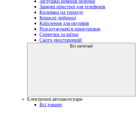
Заглушки ременів безпеки
Зарядні пристрої для телефонів
Килимки на торпеду
Корисні дрібниці
Кріплення для окулярів
Розгалужувачі в прикурювач
Серветки та щітки
Скотч двосторонній
Всі категорії
Електронні автоаксесуари
Всі товари