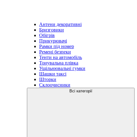
Антени декоративні
Бризговики
Обігрів
Прикурювачі
Рамки під номер
Ремені безпеки
Тенти на автомобіль
Тонувальна плівка
Ущільнювальні гумки
Шашки таксі
Шторки
Склоочисники
Всі категорії