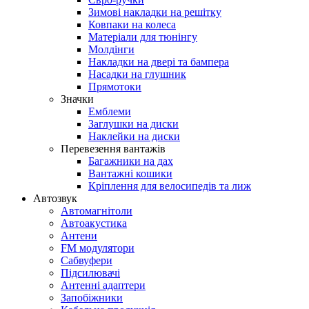
Зимові накладки на решітку
Ковпаки на колеса
Матеріали для тюнінгу
Молдінги
Накладки на двері та бампера
Насадки на глушник
Прямотоки
Значки
Емблеми
Заглушки на диски
Наклейки на диски
Перевезення вантажів
Багажники на дах
Вантажні кошики
Кріплення для велосипедів та лиж
Автозвук
Автомагнітоли
Автоакустика
Антени
FM модулятори
Сабвуфери
Підсилювачі
Антенні адаптери
Запобіжники