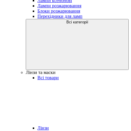
Лампи ксенонові
Лампи розжарювання
Блоки розжарювання
Перехідники для ламп
Всі категорії
Лінзи та маски
Всі товари
Лінзи