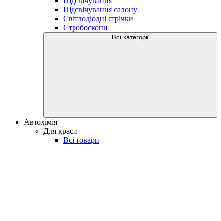
Підсвічування
Підсвічування салону
Світлодіодні стрічки
Стробоскопи
Всі категорії
Автохімія
Для краси
Всі товари