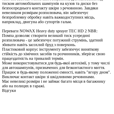
тиском автомобільних шампунів на кузов та диски без
безпосереднього контакту шкіри з речовиною. Завдяки
невеликим розмірам розпилювача, він забезпечує
безпроблемну обробку навіть важкодоступних місць,
наприклад, двигуна або супортів гальм.
Переваги NOWAX Heavy duty sprayer TEC HD 2 NBR:
Помпа дозволяє створити великий тиск усередині
розпилювача - це забезпечує потужний струмінь, здатний
збивати навіть засохлий бруд з поверхонь.
Пластиковий корпус інструменту забезпечує виняткову
стійкість до хімічних засобів та розчинників, зберігає свою
працездатність на тривалий термін.
Може використовуватися для будь-якої автохімії, у тому числі
для автошампунів, призначених для безконтактного миття.
Працює в будь-якому положенні ємності, навіть "вгору дном".
Виключає контакт шкіри зі шкідливими речовинами.
Має невеликі розміри і не займає багато місця в багажнику
або на полицях в гаражі.
Відгуки