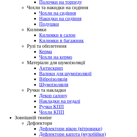
Полочки на торпеду
Чохли та накидки на сидіння
Чохли на сидіння
Накидки на сидіння
Подушки
Килимки
Килимки в салон
Килимки в багажник
Рулі та обплетення
Керма
Чохли на кермо
Матеріали для шумоізоляції
Антискрип
Валики для шумоізоляції
Віброізоляція
Шумоізоляція
Ручки та накладки
Декор салону
Накладки на педалі
Ручки КПП
Чохли КПП
Зовнішній тюнінг
Дефлектори
Дефлектори вікон (вітровики)
Дефлектори капота (мухобійки)