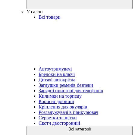
У салон
Всі товари
Автоутримувачі
Брелоки на ключі
Дитячі автокрісла
Заглушки ременів безпеки
Зарядні пристрої для телефонів
Килимки на торпеду
Корисні дрібниці
Кріплення для окулярів
Розгалужувачі в прикурювач
Серветки та щітки
Скотч двосторонній
Всі категорії