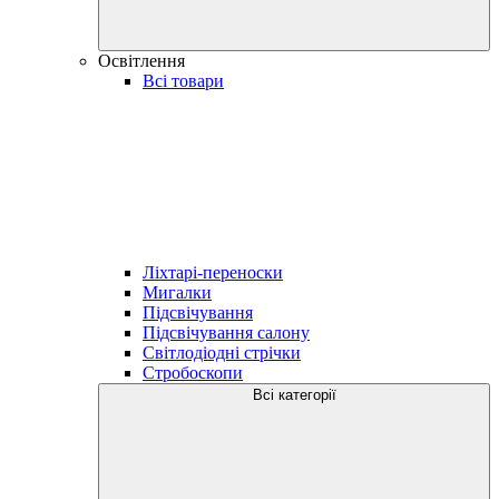
Освітлення
Всі товари
Ліхтарі-переноски
Мигалки
Підсвічування
Підсвічування салону
Світлодіодні стрічки
Стробоскопи
Всі категорії