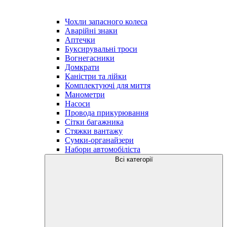
Чохли запасного колеса
Аварійні знаки
Аптечки
Буксирувальні троси
Вогнегасники
Домкрати
Каністри та лійки
Комплектуючі для миття
Манометри
Насоси
Провода прикурювання
Сітки багажника
Стяжки вантажу
Сумки-органайзери
Набори автомобіліста
Всі категорії