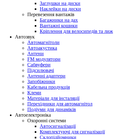
Заглушки на диски
Наклейки на диски
Перевезення вантажів
Багажники на дах
Вантажні кошики
Кріплення для велосипедів та лиж
Автозвук
Автомагнітоли
Автоакустика
Антени
FM модулятори
Сабвуфери
Підсилювачі
Антенні адаптери
Запобіжники
Кабельна продукція
Клеми
Матеріали для інсталяції
Перехідники для автомагнітол
Подіуми для динаміків
Автоелектроніка
Охоронні системи
Автосигналізації
Комплектуючі для сигналізації
Склопідйомники