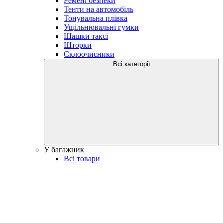
Ремені безпеки
Тенти на автомобіль
Тонувальна плівка
Ущільнювальні гумки
Шашки таксі
Шторки
Склоочисники
Всі категорії
У багажник
Всі товари