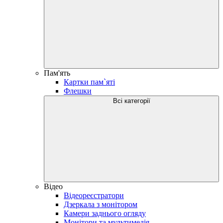
Пам'ять
Картки пам`яті
Флешки
Всі категорії
Відео
Відеореєстратори
Дзеркала з монітором
Камери заднього огляду
Монітори та мультимедія