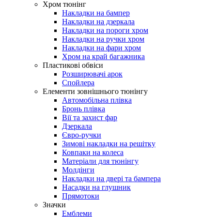
Хром тюнінг
Накладки на бампер
Накладки на дзеркала
Накладки на пороги хром
Накладки на ручки хром
Накладки на фари хром
Хром на край багажника
Пластикові обвіси
Розширювачі арок
Спойлера
Елементи зовнішнього тюнінгу
Автомобільна плівка
Бронь плівка
Вії та захист фар
Дзеркала
Євро-ручки
Зимові накладки на решітку
Ковпаки на колеса
Матеріали для тюнінгу
Молдінги
Накладки на двері та бампера
Насадки на глушник
Прямотоки
Значки
Емблеми