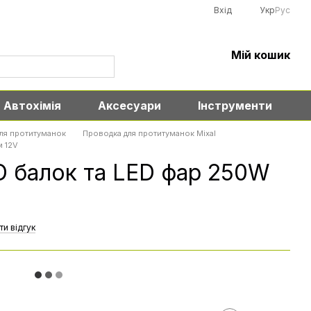
Вхід
Укр
Рус
Мій кошик
Автохімія
Аксесуари
Інструменти
ля протитуманок
Проводка для протитуманок Mixal
м 12V
D балок та LED фар 250W
ти відгук