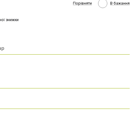
Порівняти
В бажання
ої знижки
ар