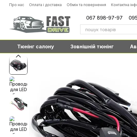
Перейти до основного контенту
Про нас
Оплата і доставка
Обмін та повернення
Контактна ін
067 898-97-97
095
Тюнінг салону
Зовнішній тюнінг
Ав