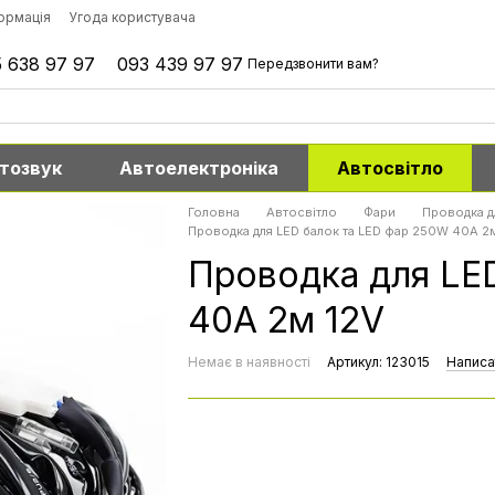
формація
Угода користувача
 638 97 97
093 439 97 97
Передзвонити вам?
тозвук
Автоелектроніка
Автосвітло
Головна
Автосвітло
Фари
Проводка д
Проводка для LED балок та LED фар 250W 40A 2
Проводка для LE
40A 2м 12V
Немає в наявності
Артикул: 123015
Написа