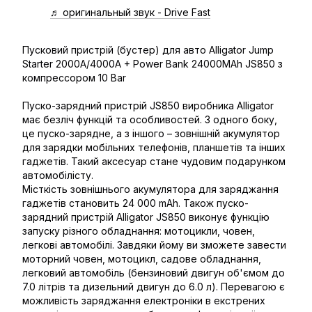
♬ оригинальный звук - Drive Fast
Пусковий пристрій (бустер) для авто Alligator Jump
Starter 2000А/4000A + Power Bank 24000MAh JS850 з
компрессором 10 Bar
Пуско-зарядний пристрій JS850 виробника Alligator
має безліч функцій та особливостей. З одного боку,
це пуско-зарядне, а з іншого – зовнішній акумулятор
для зарядки мобільних телефонів, планшетів та інших
гаджетів. Такий аксесуар стане чудовим подарунком
автомобілісту.
Місткість зовнішнього акумулятора для заряджання
гаджетів становить 24 000 mAh. Також пуско-
зарядний пристрій Alligator JS850 виконує функцію
запуску різного обладнання: мотоцикли, човен,
легкові автомобілі. Завдяки йому ви зможете завести
моторний човен, мотоцикл, садове обладнання,
легковий автомобіль (бензиновий двигун об'ємом до
7.0 літрів та дизельний двигун до 6.0 л). Перевагою є
можливість заряджання електроніки в екстрених