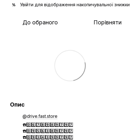
Увійти
для відображення накопичувальної знижки
%
До обраного
Порівняти
Опис
@drive.fast.store
☎️0️⃣6️⃣7️⃣8️⃣9️⃣8️⃣9️⃣7️⃣9️⃣7️⃣
☎️0️⃣9️⃣5️⃣6️⃣3️⃣8️⃣9️⃣7️⃣9️⃣7️⃣
☎️0️⃣9️⃣3️⃣4️⃣3️⃣9️⃣9️⃣7️⃣9️⃣7️⃣