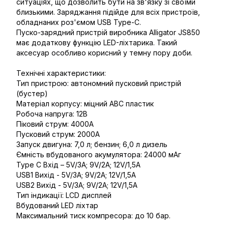
ситуаціях, що дозволить бути на зв'язку зі своїми
близькими. Заряджання підійде для всіх пристроїв,
обладнаних роз'ємом USB Type-C.
Пуско-зарядний пристрій виробника Alligator JS850
має додаткову функцію LED-ліхтарика. Такий
аксесуар особливо корисний у темну пору доби.
Технічні характеристики:
Тип пристрою: автономний пусковий пристрій
(бустер)
Матеріал корпусу: міцний ABC пластик
Робоча напруга: 12В
Піковий струм: 4000А
Пусковий струм: 2000А
Запуск двигуна: 7,0 л; бензин; 6,0 л дизель
Ємність вбудованого акумулятора: 24000 мАг
Type C Вхід – 5V/3A; 9V/2A; 12V/1,5A
USB1 Вихід - 5V/3A; 9V/2A; 12V/1,5A
USB2 Вихід - 5V/3A; 9V/2A; 12V/1,5A
Тип індикації: LCD дисплей
Вбудований LED ліхтар
Максимальний тиск компресора: до 10 бар.