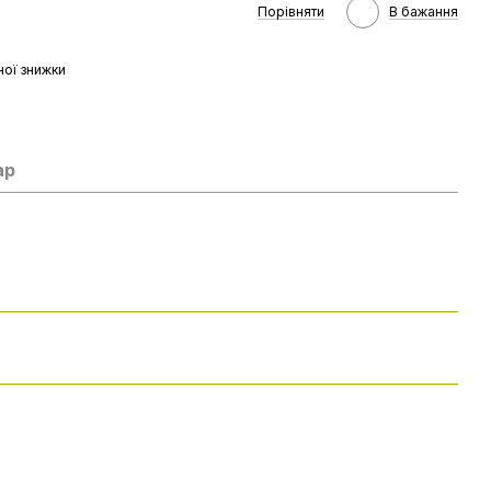
Порівняти
В бажання
ої знижки
ар