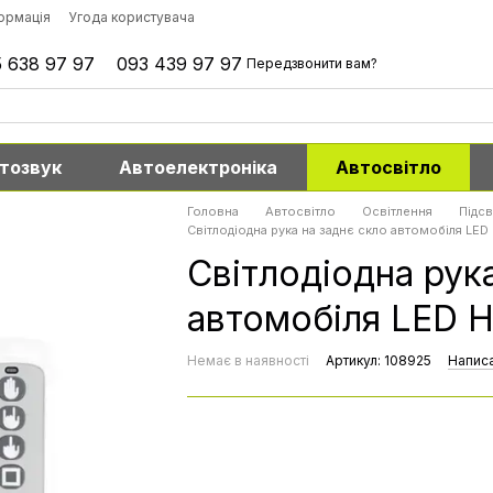
формація
Угода користувача
 638 97 97
093 439 97 97
Передзвонити вам?
тозвук
Автоелектроніка
Автосвітло
Головна
Автосвітло
Освітлення
Підсв
Світлодіодна рука на заднє скло автомобіля LED
Світлодіодна рук
автомобіля LED H
Немає в наявності
Артикул: 108925
Написа