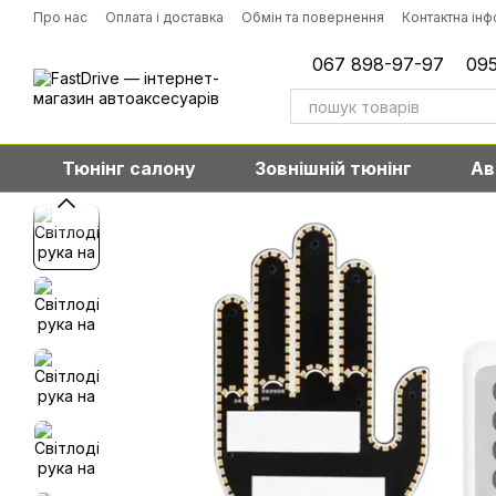
Перейти до основного контенту
Про нас
Оплата і доставка
Обмін та повернення
Контактна ін
067 898-97-97
095
Тюнінг салону
Зовнішній тюнінг
Ав