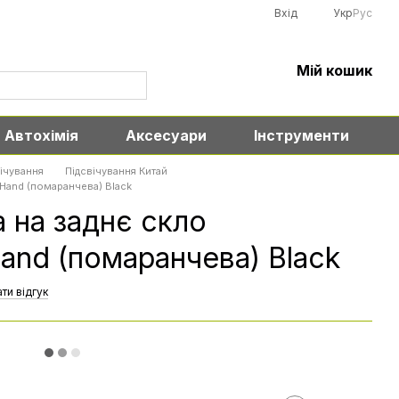
Вхід
Укр
Рус
Мій кошик
Автохімія
Аксесуари
Інструменти
ічування
Підсвічування Китай
 Hand (помаранчева) Black
а на заднє скло
and (помаранчева) Black
ти відгук