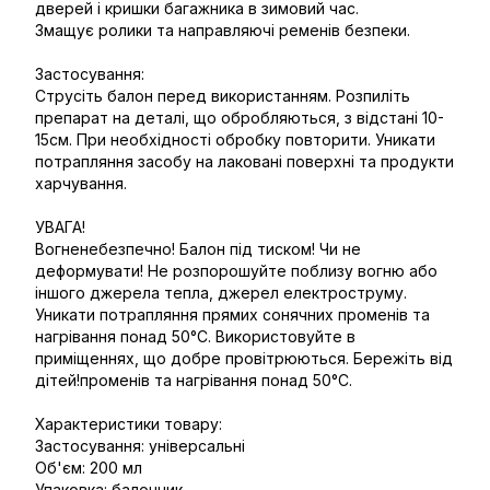
дверей і кришки багажника в зимовий час.
Змащує ролики та направляючі ременів безпеки.
Застосування:
Струсіть балон перед використанням. Розпиліть
препарат на деталі, що обробляються, з відстані 10-
15см. При необхідності обробку повторити. Уникати
потрапляння засобу на лаковані поверхні та продукти
харчування.
УВАГА!
Вогненебезпечно! Балон під тиском! Чи не
деформувати! Не розпорошуйте поблизу вогню або
іншого джерела тепла, джерел електроструму.
Уникати потрапляння прямих сонячних променів та
нагрівання понад 50°C. Використовуйте в
приміщеннях, що добре провітрюються. Бережіть від
дітей!променів та нагрівання понад 50°C.
Характеристики товару:
Застосування: універсальні
Об'єм: 200 мл
Упаковка: балончик