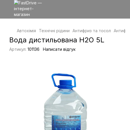
Автохімія
Технічні рідини
Антифриз та тосол
Антифри
Вода дистильована H2O 5L
Артикул:
101136
Написати відгук