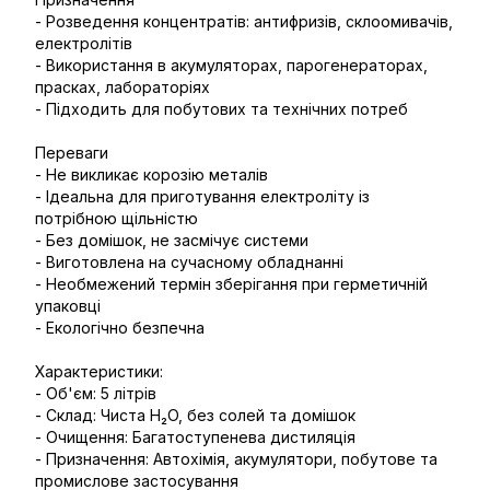
- Розведення концентратів: антифризів, склоомивачів,
електролітів
- Використання в акумуляторах, парогенераторах,
прасках, лабораторіях
- Підходить для побутових та технічних потреб
Переваги
- Не викликає корозію металів
- Ідеальна для приготування електроліту із
потрібною щільністю
- Без домішок, не засмічує системи
- Виготовлена на сучасному обладнанні
- Необмежений термін зберігання при герметичній
упаковці
- Екологічно безпечна
Характеристики:
- Об'єм: 5 літрів
- Склад: Чиста H₂O, без солей та домішок
- Очищення: Багатоступенева дистиляція
- Призначення: Автохімія, акумулятори, побутове та
промислове застосування