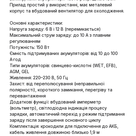
Прилад простий у використанні, має металевий
корпус та вбудований вентилятор для охолодження.
Основні характеристики:
Напруга заряду: 6 В і 12 В (перемикається)
Максимальний струм заряду: до 10 А з плавним
регулюванням
Потужність: 150 Вт
Ємність підтримуваних акумуляторів: від 10 до 100
А·год
Типи акумуляторів: свинцево-кислотні (WET, EFB),
AGM, GEL
Живлення: 220–230 В, 50 Гц
Захист: від переполюсування (неправильної
полярності), короткого замикання, перегріву та
перевантаження
Додаткові функції: вбудований амперметр
(вольтметр), світлодіодна індикація процесу
зарядки, автоматичний перехід у режим підтримання
заряду після завершення основного циклу
Комплектація: крокодили для підключення до АКБ,
кабель живлення довжиною близько 1,9 м